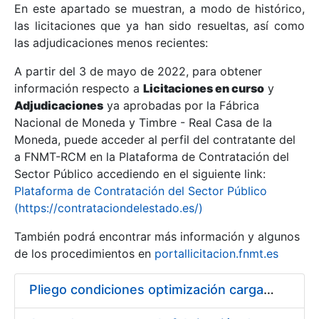
En este apartado se muestran, a modo de histórico,
las licitaciones que ya han sido resueltas, así como
Mostrar/Ocultar
las adjudicaciones menos recientes:
Mostrar/Ocultar
A partir del 3 de mayo de 2022, para obtener
información respecto a
Mostrar/Ocultar
Licitaciones en curso
y
Adjudicaciones
ya aprobadas por la Fábrica
Nacional de Moneda y Timbre - Real Casa de la
Moneda, puede acceder al perfil del contratante del
a FNMT-RCM en la Plataforma de Contratación del
Sector Público accediendo en el siguiente link:
Plataforma de Contratación del Sector Público
(https://contrataciondelestado.es/)
También podrá encontrar más información y algunos
de los procedimientos en
portallicitacion.fnmt.es
Mostrar/Ocultar
Pliego condiciones optimización cargas compras firmado