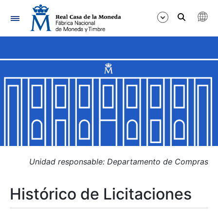
Navegación
Mostrar/Ocultar
Mostrar/Ocultar
Mostrar/Ocultar
Mostrar/Ocultar
Mostrar/Ocultar
Unidad responsable: Departamento de Compras
Histórico de Licitaciones
Mostrar/Ocultar