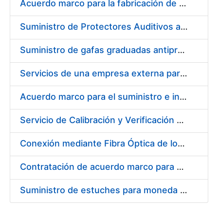
Acuerdo marco para la fabricación de piezas
Suministro de Protectores Auditivos a medida para las personas trabajadoras de los Centros de Trabajo de Madrid y Burgos
Suministro de gafas graduadas antiproyecciones para los trabajadores de la FNMT-RCM en los centros de trabajo de Madrid y Burgos
Servicios de una empresa externa para el asesoramiento y resolución de los recursos de alzada que se presentan relacionados con procesos de selección para la FNMT-RCM
Acuerdo marco para el suministro e instalación de persianas, estores y otros complementos
Servicio de Calibración y Verificación Externa de los Equipos de Medición del Servicio de Prevención de la FNMT-RCM
Conexión mediante Fibra Óptica de los Centros de Proceso de Datos (CPDs) de las sedes de la FNMT-RCM de Burgos y Madrid
Contratación de acuerdo marco para el Suministro de Material de Electricidad para la Fábrica Nacional de Moneda y Timbre-Real Casa de la Moneda en su centro de trabajo de Burgos
Suministro de estuches para moneda de 30 €