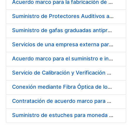
Acuerdo marco para la fabricación de piezas
Suministro de Protectores Auditivos a medida para las personas trabajadoras de los Centros de Trabajo de Madrid y Burgos
Suministro de gafas graduadas antiproyecciones para los trabajadores de la FNMT-RCM en los centros de trabajo de Madrid y Burgos
Servicios de una empresa externa para el asesoramiento y resolución de los recursos de alzada que se presentan relacionados con procesos de selección para la FNMT-RCM
Acuerdo marco para el suministro e instalación de persianas, estores y otros complementos
Servicio de Calibración y Verificación Externa de los Equipos de Medición del Servicio de Prevención de la FNMT-RCM
Conexión mediante Fibra Óptica de los Centros de Proceso de Datos (CPDs) de las sedes de la FNMT-RCM de Burgos y Madrid
Contratación de acuerdo marco para el Suministro de Material de Electricidad para la Fábrica Nacional de Moneda y Timbre-Real Casa de la Moneda en su centro de trabajo de Burgos
Suministro de estuches para moneda de 30 €