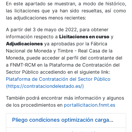
En este apartado se muestran, a modo de histórico,
las licitaciones que ya han sido resueltas, así como
Mostrar/Ocultar
las adjudicaciones menos recientes:
Mostrar/Ocultar
A partir del 3 de mayo de 2022, para obtener
información respecto a
Mostrar/Ocultar
Licitaciones en curso
y
Adjudicaciones
ya aprobadas por la Fábrica
Nacional de Moneda y Timbre - Real Casa de la
Moneda, puede acceder al perfil del contratante del
a FNMT-RCM en la Plataforma de Contratación del
Sector Público accediendo en el siguiente link:
Plataforma de Contratación del Sector Público
(https://contrataciondelestado.es/)
También podrá encontrar más información y algunos
de los procedimientos en
portallicitacion.fnmt.es
Mostrar/Ocultar
Pliego condiciones optimización cargas compras firmado