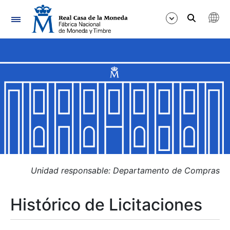
Navegación
Mostrar/Ocultar
Mostrar/Ocultar
Mostrar/Ocultar
Mostrar/Ocultar
Mostrar/Ocultar
Unidad responsable: Departamento de Compras
Histórico de Licitaciones
Mostrar/Ocultar