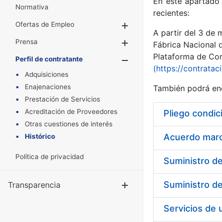
En este apartado 
Normativa
recientes:
Ofertas de Empleo
Mostrar/Ocultar
A partir del 3 de
Prensa
Mostrar/Ocultar
Fábrica Nacional 
Plataforma de Cont
Perfil de contratante
Mostrar/Oculta
(https://contratac
Adquisiciones
Enajenaciones
También podrá enc
Prestación de Servicios
Acreditación de Proveedores
Pliego condic
Otras cuestiones de interés
Acuerdo marco
Histórico
Política de privacidad
Transparencia
Mostrar/Ocul