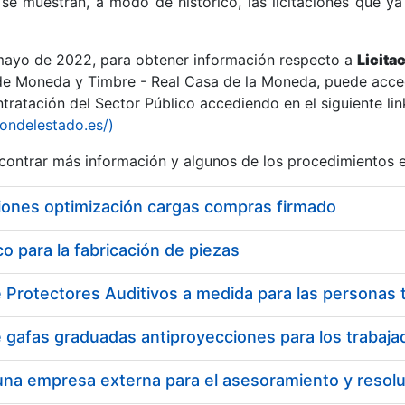
se muestran, a modo de histórico, las licitaciones que ya
 mayo de 2022, para obtener información respecto a
Licita
de Moneda y Timbre - Real Casa de la Moneda, puede acced
ratación del Sector Público accediendo en el siguiente lin
r
iondelestado.es/)
ontrar más información y algunos de los procedimientos 
iones optimización cargas compras firmado
 para la fabricación de piezas
tar