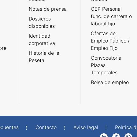
Notas de prensa
OEP Personal
func. de carrera o
Dossieres
laboral fijo
disponibles
Ofertas de
Identidad
Empleo Público /
corporativa
bre
Empleo Fijo
Historia de la
Convocatoria
Peseta
Plazas
Temporales
Bolsa de empleo
ecuentes
Contacto
Aviso legal
Política 