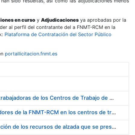
 han sido resueltas, así como las adjudicaciones menos
ciones en curso
y
Adjudicaciones
ya aprobadas por la
er al perfil del contratante del a FNMT-RCM en la
k:
Plataforma de Contratación del Sector Público
en
portallicitacion.fnmt.es
Suministro de Protectores Auditivos a medida para las personas trabajadoras de los Centros de Trabajo de Madrid y Burgos
Suministro de gafas graduadas antiproyecciones para los trabajadores de la FNMT-RCM en los centros de trabajo de Madrid y Burgos
Servicios de una empresa externa para el asesoramiento y resolución de los recursos de alzada que se presentan relacionados con procesos de selección para la FNMT-RCM