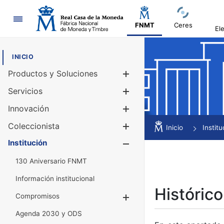
Navegación
FNMT
Ceres
El
INICIO
Productos y Soluciones
Mostrar/Ocul
Servicios
Mostrar/Ocul
Innovación
Mostrar/Ocul
Coleccionista
Mostrar/Ocul
Inicio
Institu
Institución
Mostrar/Ocul
130 Aniversario FNMT
Información institucional
Histórico
Compromisos
Mostrar/Ocultar
Agenda 2030 y ODS