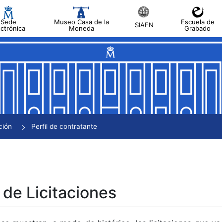
Sede
Museo Casa de la
Escuela de
SIAEN
ectrónica
Moneda
Grabado
tar
tar
tar
tar
ción
Perfil de contratante
tar
 de Licitaciones