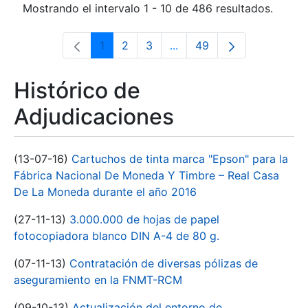
Mostrando el intervalo 1 - 10 de 486 resultados.
1
2
3
...
49
Página
Página
Página
Páginas intermedias Use 
Página
Histórico de
Adjudicaciones
(13-07-16)
Cartuchos de tinta marca "Epson" para la
Fábrica Nacional De Moneda Y Timbre – Real Casa
De La Moneda durante el año 2016
(27-11-13)
3.000.000 de hojas de papel
fotocopiadora blanco DIN A-4 de 80 g.
(07-11-13)
Contratación de diversas pólizas de
aseguramiento en la FNMT-RCM
(09-10-13)
Actualización del entorno de