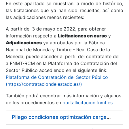
En este apartado se muestran, a modo de histórico,
las licitaciones que ya han sido resueltas, así como
Mostrar/Ocultar
las adjudicaciones menos recientes:
Mostrar/Ocultar
A partir del 3 de mayo de 2022, para obtener
información respecto a
Mostrar/Ocultar
Licitaciones en curso
y
Adjudicaciones
ya aprobadas por la Fábrica
Nacional de Moneda y Timbre - Real Casa de la
Moneda, puede acceder al perfil del contratante del
a FNMT-RCM en la Plataforma de Contratación del
Sector Público accediendo en el siguiente link:
Plataforma de Contratación del Sector Público
(https://contrataciondelestado.es/)
También podrá encontrar más información y algunos
de los procedimientos en
portallicitacion.fnmt.es
Mostrar/Ocultar
Pliego condiciones optimización cargas compras firmado