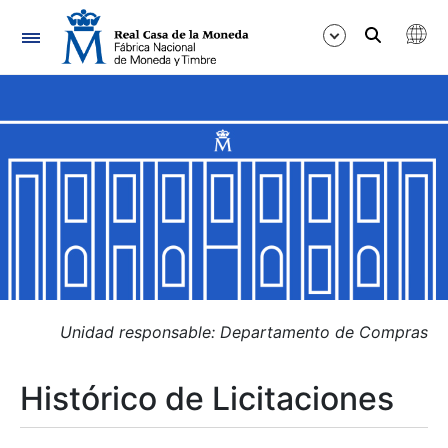
Navegación
Mostrar/Ocultar
Mostrar/Ocultar
Mostrar/Ocultar
Mostrar/Ocultar
Mostrar/Ocultar
Unidad responsable: Departamento de Compras
Histórico de Licitaciones
Mostrar/Ocultar