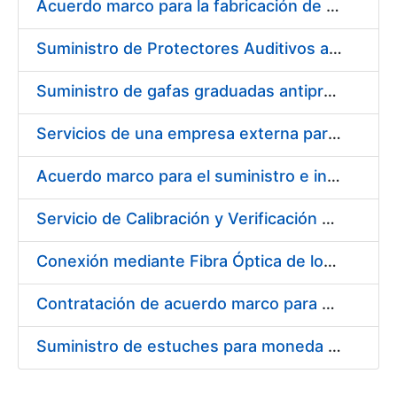
Acuerdo marco para la fabricación de piezas
Suministro de Protectores Auditivos a medida para las personas trabajadoras de los Centros de Trabajo de Madrid y Burgos
Suministro de gafas graduadas antiproyecciones para los trabajadores de la FNMT-RCM en los centros de trabajo de Madrid y Burgos
Servicios de una empresa externa para el asesoramiento y resolución de los recursos de alzada que se presentan relacionados con procesos de selección para la FNMT-RCM
Acuerdo marco para el suministro e instalación de persianas, estores y otros complementos
Servicio de Calibración y Verificación Externa de los Equipos de Medición del Servicio de Prevención de la FNMT-RCM
Conexión mediante Fibra Óptica de los Centros de Proceso de Datos (CPDs) de las sedes de la FNMT-RCM de Burgos y Madrid
Contratación de acuerdo marco para el Suministro de Material de Electricidad para la Fábrica Nacional de Moneda y Timbre-Real Casa de la Moneda en su centro de trabajo de Burgos
Suministro de estuches para moneda de 30 €