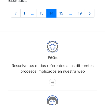
resultados.
1
...
13
14
15
...
19
Página
Páginas intermedias Use TAB para despla
Página
Página
Página
Páginas intermedia
Página
FAQs
Resuelve tus dudas referentes a los diferentes
procesos implicados en nuestra web