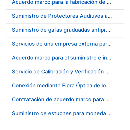
Acuerdo marco para la fabricación de piezas
Suministro de Protectores Auditivos a medida para las personas trabajadoras de los Centros de Trabajo de Madrid y Burgos
Suministro de gafas graduadas antiproyecciones para los trabajadores de la FNMT-RCM en los centros de trabajo de Madrid y Burgos
Servicios de una empresa externa para el asesoramiento y resolución de los recursos de alzada que se presentan relacionados con procesos de selección para la FNMT-RCM
Acuerdo marco para el suministro e instalación de persianas, estores y otros complementos
Servicio de Calibración y Verificación Externa de los Equipos de Medición del Servicio de Prevención de la FNMT-RCM
Conexión mediante Fibra Óptica de los Centros de Proceso de Datos (CPDs) de las sedes de la FNMT-RCM de Burgos y Madrid
Contratación de acuerdo marco para el Suministro de Material de Electricidad para la Fábrica Nacional de Moneda y Timbre-Real Casa de la Moneda en su centro de trabajo de Burgos
Suministro de estuches para moneda de 30 €