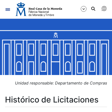
Navegación
Mostrar/Ocultar
Mostrar/Ocultar
Mostrar/Ocultar
Mostrar/Ocultar
Mostrar/Ocultar
Unidad responsable: Departamento de Compras
Histórico de Licitaciones
Mostrar/Ocultar