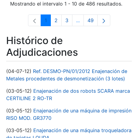
Mostrando el intervalo 1 - 10 de 486 resultados.
1
2
3
...
49
Página
Página
Página
Páginas intermedias Use 
Página
Histórico de
Adjudicaciones
(04-07-12)
Ref. DESMO-PN/01/2012 Enajenación de
Metales procedentes de desmonetización (3 lotes)
(03-05-12)
Enajenación de dos robots SCARA marca
CERTILINE 2 RO-TR
(03-05-12)
Enajenación de una máquina de impresión
RISO MOD. GR3770
(03-05-12)
Enajenación de una máquina troqueladora
de tarjetas LOUDA