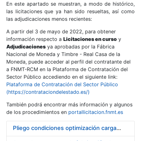
En este apartado se muestran, a modo de histórico,
las licitaciones que ya han sido resueltas, así como
Mostrar/Ocultar
las adjudicaciones menos recientes:
Mostrar/Ocultar
A partir del 3 de mayo de 2022, para obtener
información respecto a
Mostrar/Ocultar
Licitaciones en curso
y
Adjudicaciones
ya aprobadas por la Fábrica
Nacional de Moneda y Timbre - Real Casa de la
Moneda, puede acceder al perfil del contratante del
a FNMT-RCM en la Plataforma de Contratación del
Sector Público accediendo en el siguiente link:
Plataforma de Contratación del Sector Público
(https://contrataciondelestado.es/)
También podrá encontrar más información y algunos
de los procedimientos en
portallicitacion.fnmt.es
Mostrar/Ocultar
Pliego condiciones optimización cargas compras firmado