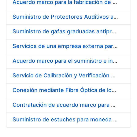
Acuerdo marco para la fabricación de piezas
Suministro de Protectores Auditivos a medida para las personas trabajadoras de los Centros de Trabajo de Madrid y Burgos
Suministro de gafas graduadas antiproyecciones para los trabajadores de la FNMT-RCM en los centros de trabajo de Madrid y Burgos
Servicios de una empresa externa para el asesoramiento y resolución de los recursos de alzada que se presentan relacionados con procesos de selección para la FNMT-RCM
Acuerdo marco para el suministro e instalación de persianas, estores y otros complementos
Servicio de Calibración y Verificación Externa de los Equipos de Medición del Servicio de Prevención de la FNMT-RCM
Conexión mediante Fibra Óptica de los Centros de Proceso de Datos (CPDs) de las sedes de la FNMT-RCM de Burgos y Madrid
Contratación de acuerdo marco para el Suministro de Material de Electricidad para la Fábrica Nacional de Moneda y Timbre-Real Casa de la Moneda en su centro de trabajo de Burgos
Suministro de estuches para moneda de 30 €