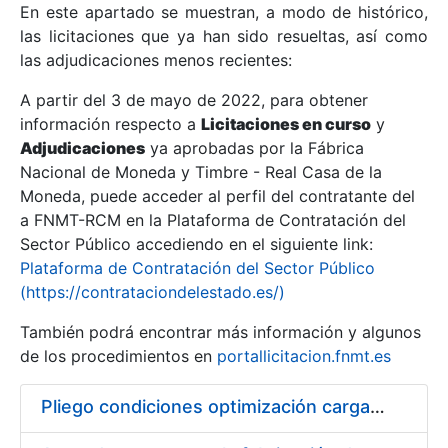
En este apartado se muestran, a modo de histórico,
las licitaciones que ya han sido resueltas, así como
Mostrar/Ocultar
las adjudicaciones menos recientes:
Mostrar/Ocultar
A partir del 3 de mayo de 2022, para obtener
información respecto a
Mostrar/Ocultar
Licitaciones en curso
y
Adjudicaciones
ya aprobadas por la Fábrica
Nacional de Moneda y Timbre - Real Casa de la
Moneda, puede acceder al perfil del contratante del
a FNMT-RCM en la Plataforma de Contratación del
Sector Público accediendo en el siguiente link:
Plataforma de Contratación del Sector Público
(https://contrataciondelestado.es/)
También podrá encontrar más información y algunos
de los procedimientos en
portallicitacion.fnmt.es
Mostrar/Ocultar
Pliego condiciones optimización cargas compras firmado