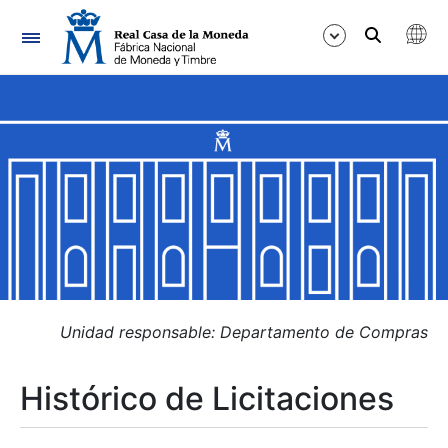
Navegación
Mostrar/Ocultar
Mostrar/Ocultar
Mostrar/Ocultar
Mostrar/Ocultar
Mostrar/Ocultar
Unidad responsable: Departamento de Compras
Histórico de Licitaciones
Mostrar/Ocultar