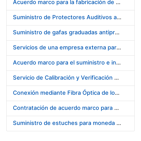
Acuerdo marco para la fabricación de piezas
Suministro de Protectores Auditivos a medida para las personas trabajadoras de los Centros de Trabajo de Madrid y Burgos
Suministro de gafas graduadas antiproyecciones para los trabajadores de la FNMT-RCM en los centros de trabajo de Madrid y Burgos
Servicios de una empresa externa para el asesoramiento y resolución de los recursos de alzada que se presentan relacionados con procesos de selección para la FNMT-RCM
Acuerdo marco para el suministro e instalación de persianas, estores y otros complementos
Servicio de Calibración y Verificación Externa de los Equipos de Medición del Servicio de Prevención de la FNMT-RCM
Conexión mediante Fibra Óptica de los Centros de Proceso de Datos (CPDs) de las sedes de la FNMT-RCM de Burgos y Madrid
Contratación de acuerdo marco para el Suministro de Material de Electricidad para la Fábrica Nacional de Moneda y Timbre-Real Casa de la Moneda en su centro de trabajo de Burgos
Suministro de estuches para moneda de 30 €