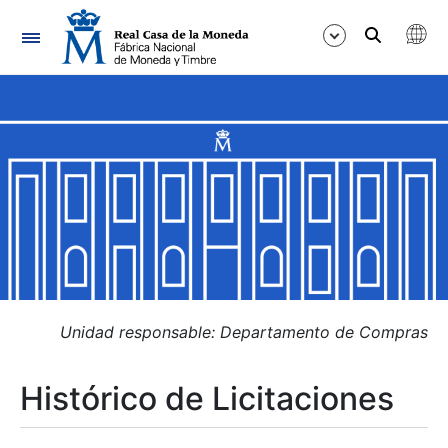
Navegación
Mostrar/Ocultar
Mostrar/Ocultar
Mostrar/Ocultar
Mostrar/Ocultar
Mostrar/Ocultar
Unidad responsable: Departamento de Compras
Histórico de Licitaciones
Mostrar/Ocultar