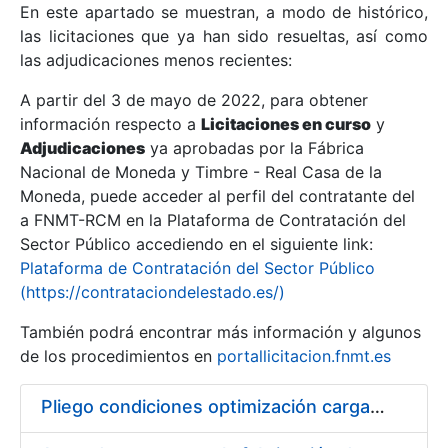
En este apartado se muestran, a modo de histórico,
las licitaciones que ya han sido resueltas, así como
Mostrar/Ocultar
las adjudicaciones menos recientes:
Mostrar/Ocultar
A partir del 3 de mayo de 2022, para obtener
información respecto a
Mostrar/Ocultar
Licitaciones en curso
y
Adjudicaciones
ya aprobadas por la Fábrica
Nacional de Moneda y Timbre - Real Casa de la
Moneda, puede acceder al perfil del contratante del
a FNMT-RCM en la Plataforma de Contratación del
Sector Público accediendo en el siguiente link:
Plataforma de Contratación del Sector Público
(https://contrataciondelestado.es/)
También podrá encontrar más información y algunos
de los procedimientos en
portallicitacion.fnmt.es
Mostrar/Ocultar
Pliego condiciones optimización cargas compras firmado