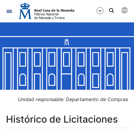
Navegación
Mostrar/Ocultar
Mostrar/Ocultar
Mostrar/Ocultar
Mostrar/Ocultar
Mostrar/Ocultar
Unidad responsable: Departamento de Compras
Histórico de Licitaciones
Mostrar/Ocultar