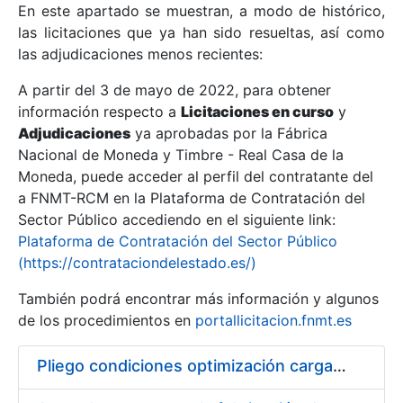
En este apartado se muestran, a modo de histórico,
las licitaciones que ya han sido resueltas, así como
Mostrar/Ocultar
las adjudicaciones menos recientes:
Mostrar/Ocultar
A partir del 3 de mayo de 2022, para obtener
información respecto a
Mostrar/Ocultar
Licitaciones en curso
y
Adjudicaciones
ya aprobadas por la Fábrica
Nacional de Moneda y Timbre - Real Casa de la
Moneda, puede acceder al perfil del contratante del
a FNMT-RCM en la Plataforma de Contratación del
Sector Público accediendo en el siguiente link:
Plataforma de Contratación del Sector Público
(https://contrataciondelestado.es/)
También podrá encontrar más información y algunos
de los procedimientos en
portallicitacion.fnmt.es
Mostrar/Ocultar
Pliego condiciones optimización cargas compras firmado