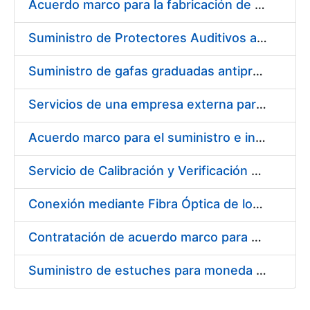
Acuerdo marco para la fabricación de piezas
Suministro de Protectores Auditivos a medida para las personas trabajadoras de los Centros de Trabajo de Madrid y Burgos
Suministro de gafas graduadas antiproyecciones para los trabajadores de la FNMT-RCM en los centros de trabajo de Madrid y Burgos
Servicios de una empresa externa para el asesoramiento y resolución de los recursos de alzada que se presentan relacionados con procesos de selección para la FNMT-RCM
Acuerdo marco para el suministro e instalación de persianas, estores y otros complementos
Servicio de Calibración y Verificación Externa de los Equipos de Medición del Servicio de Prevención de la FNMT-RCM
Conexión mediante Fibra Óptica de los Centros de Proceso de Datos (CPDs) de las sedes de la FNMT-RCM de Burgos y Madrid
Contratación de acuerdo marco para el Suministro de Material de Electricidad para la Fábrica Nacional de Moneda y Timbre-Real Casa de la Moneda en su centro de trabajo de Burgos
Suministro de estuches para moneda de 30 €