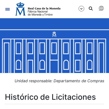
Navegación
Mostrar/Ocultar
Mostrar/Ocultar
Mostrar/Ocultar
Mostrar/Ocultar
Mostrar/Ocultar
Unidad responsable: Departamento de Compras
Histórico de Licitaciones
Mostrar/Ocultar