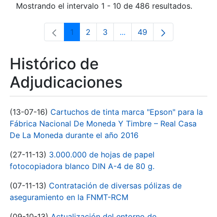
Mostrando el intervalo 1 - 10 de 486 resultados.
1
2
3
...
49
Página
Página
Página
Páginas intermedias Use 
Página
Histórico de
Adjudicaciones
(13-07-16)
Cartuchos de tinta marca "Epson" para la
Fábrica Nacional De Moneda Y Timbre – Real Casa
De La Moneda durante el año 2016
(27-11-13)
3.000.000 de hojas de papel
fotocopiadora blanco DIN A-4 de 80 g.
(07-11-13)
Contratación de diversas pólizas de
aseguramiento en la FNMT-RCM
(09-10-13)
Actualización del entorno de