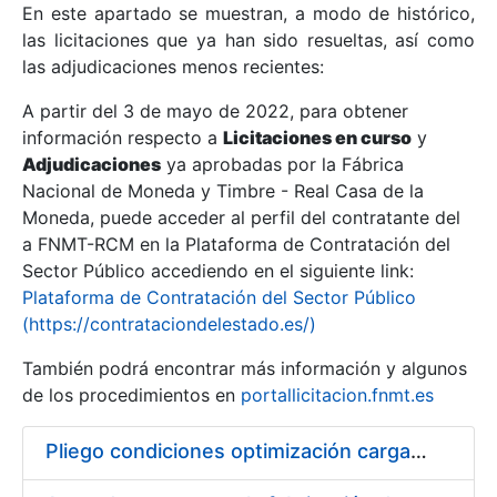
En este apartado se muestran, a modo de histórico,
las licitaciones que ya han sido resueltas, así como
Mostrar/Ocultar
las adjudicaciones menos recientes:
Mostrar/Ocultar
A partir del 3 de mayo de 2022, para obtener
información respecto a
Mostrar/Ocultar
Licitaciones en curso
y
Adjudicaciones
ya aprobadas por la Fábrica
Nacional de Moneda y Timbre - Real Casa de la
Moneda, puede acceder al perfil del contratante del
a FNMT-RCM en la Plataforma de Contratación del
Sector Público accediendo en el siguiente link:
Plataforma de Contratación del Sector Público
(https://contrataciondelestado.es/)
También podrá encontrar más información y algunos
de los procedimientos en
portallicitacion.fnmt.es
Mostrar/Ocultar
Pliego condiciones optimización cargas compras firmado