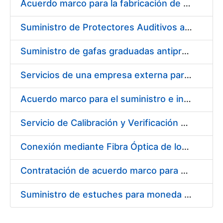
Acuerdo marco para la fabricación de piezas
Suministro de Protectores Auditivos a medida para las personas trabajadoras de los Centros de Trabajo de Madrid y Burgos
Suministro de gafas graduadas antiproyecciones para los trabajadores de la FNMT-RCM en los centros de trabajo de Madrid y Burgos
Servicios de una empresa externa para el asesoramiento y resolución de los recursos de alzada que se presentan relacionados con procesos de selección para la FNMT-RCM
Acuerdo marco para el suministro e instalación de persianas, estores y otros complementos
Servicio de Calibración y Verificación Externa de los Equipos de Medición del Servicio de Prevención de la FNMT-RCM
Conexión mediante Fibra Óptica de los Centros de Proceso de Datos (CPDs) de las sedes de la FNMT-RCM de Burgos y Madrid
Contratación de acuerdo marco para el Suministro de Material de Electricidad para la Fábrica Nacional de Moneda y Timbre-Real Casa de la Moneda en su centro de trabajo de Burgos
Suministro de estuches para moneda de 30 €