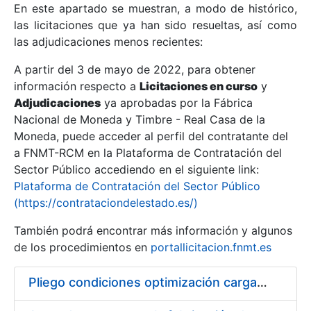
En este apartado se muestran, a modo de histórico,
las licitaciones que ya han sido resueltas, así como
Mostrar/Ocultar
las adjudicaciones menos recientes:
Mostrar/Ocultar
A partir del 3 de mayo de 2022, para obtener
información respecto a
Mostrar/Ocultar
Licitaciones en curso
y
Adjudicaciones
ya aprobadas por la Fábrica
Nacional de Moneda y Timbre - Real Casa de la
Moneda, puede acceder al perfil del contratante del
a FNMT-RCM en la Plataforma de Contratación del
Sector Público accediendo en el siguiente link:
Plataforma de Contratación del Sector Público
(https://contrataciondelestado.es/)
También podrá encontrar más información y algunos
de los procedimientos en
portallicitacion.fnmt.es
Mostrar/Ocultar
Pliego condiciones optimización cargas compras firmado