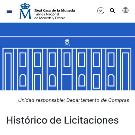
Navegación
Mostrar/Ocultar
Mostrar/Ocultar
Mostrar/Ocultar
Mostrar/Ocultar
Mostrar/Ocultar
Unidad responsable: Departamento de Compras
Histórico de Licitaciones
Mostrar/Ocultar