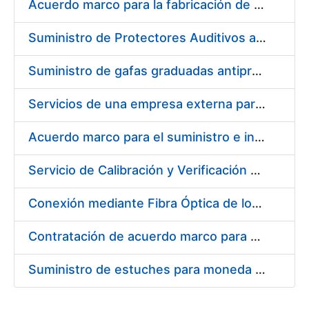
Acuerdo marco para la fabricación de piezas
Suministro de Protectores Auditivos a medida para las personas trabajadoras de los Centros de Trabajo de Madrid y Burgos
Suministro de gafas graduadas antiproyecciones para los trabajadores de la FNMT-RCM en los centros de trabajo de Madrid y Burgos
Servicios de una empresa externa para el asesoramiento y resolución de los recursos de alzada que se presentan relacionados con procesos de selección para la FNMT-RCM
Acuerdo marco para el suministro e instalación de persianas, estores y otros complementos
Servicio de Calibración y Verificación Externa de los Equipos de Medición del Servicio de Prevención de la FNMT-RCM
Conexión mediante Fibra Óptica de los Centros de Proceso de Datos (CPDs) de las sedes de la FNMT-RCM de Burgos y Madrid
Contratación de acuerdo marco para el Suministro de Material de Electricidad para la Fábrica Nacional de Moneda y Timbre-Real Casa de la Moneda en su centro de trabajo de Burgos
Suministro de estuches para moneda de 30 €