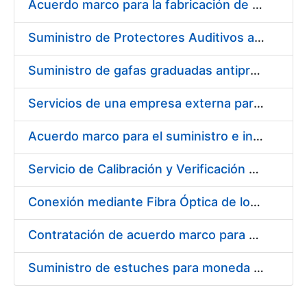
Acuerdo marco para la fabricación de piezas
Suministro de Protectores Auditivos a medida para las personas trabajadoras de los Centros de Trabajo de Madrid y Burgos
Suministro de gafas graduadas antiproyecciones para los trabajadores de la FNMT-RCM en los centros de trabajo de Madrid y Burgos
Servicios de una empresa externa para el asesoramiento y resolución de los recursos de alzada que se presentan relacionados con procesos de selección para la FNMT-RCM
Acuerdo marco para el suministro e instalación de persianas, estores y otros complementos
Servicio de Calibración y Verificación Externa de los Equipos de Medición del Servicio de Prevención de la FNMT-RCM
Conexión mediante Fibra Óptica de los Centros de Proceso de Datos (CPDs) de las sedes de la FNMT-RCM de Burgos y Madrid
Contratación de acuerdo marco para el Suministro de Material de Electricidad para la Fábrica Nacional de Moneda y Timbre-Real Casa de la Moneda en su centro de trabajo de Burgos
Suministro de estuches para moneda de 30 €