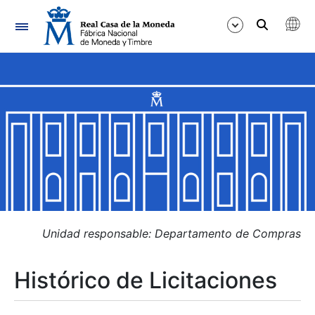
Navegación
Mostrar/Ocultar
Mostrar/Ocultar
Mostrar/Ocultar
Mostrar/Ocultar
Mostrar/Ocultar
Unidad responsable: Departamento de Compras
Histórico de Licitaciones
Mostrar/Ocultar