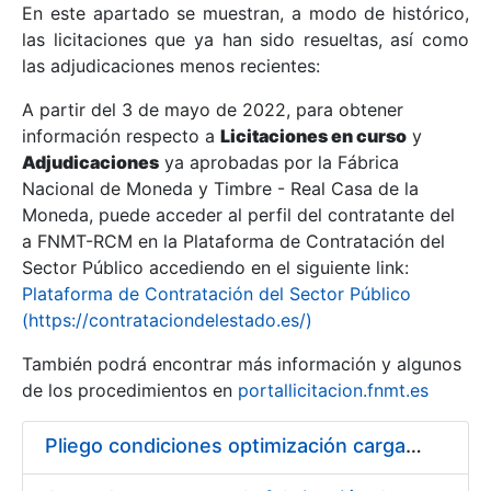
En este apartado se muestran, a modo de histórico,
las licitaciones que ya han sido resueltas, así como
Mostrar/Ocultar
las adjudicaciones menos recientes:
Mostrar/Ocultar
A partir del 3 de mayo de 2022, para obtener
información respecto a
Mostrar/Ocultar
Licitaciones en curso
y
Adjudicaciones
ya aprobadas por la Fábrica
Nacional de Moneda y Timbre - Real Casa de la
Moneda, puede acceder al perfil del contratante del
a FNMT-RCM en la Plataforma de Contratación del
Sector Público accediendo en el siguiente link:
Plataforma de Contratación del Sector Público
(https://contrataciondelestado.es/)
También podrá encontrar más información y algunos
de los procedimientos en
portallicitacion.fnmt.es
Mostrar/Ocultar
Pliego condiciones optimización cargas compras firmado