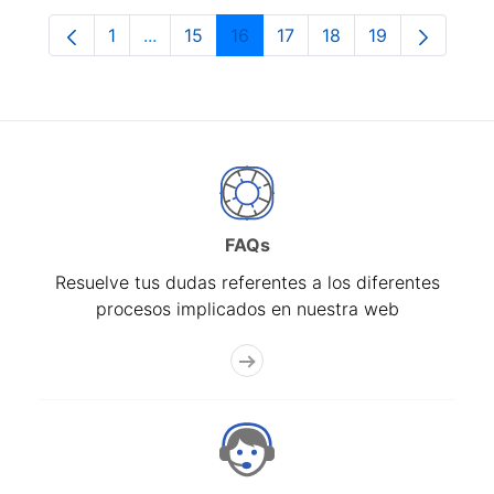
1
...
15
16
17
18
19
Página
Páginas intermedias Use TAB para despla
Página
Página
Página
Página
Página
FAQs
Resuelve tus dudas referentes a los diferentes
procesos implicados en nuestra web