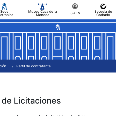
Sede
Museo Casa de la
Escuela de
SIAEN
ectrónica
Moneda
Grabado
tar
tar
tar
tar
ción
Perfil de contratante
tar
 de Licitaciones