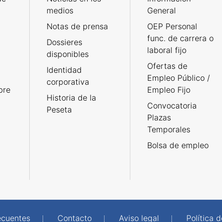
medios
General
Notas de prensa
OEP Personal
func. de carrera o
Dossieres
laboral fijo
disponibles
Ofertas de
Identidad
Empleo Público /
corporativa
bre
Empleo Fijo
Historia de la
Convocatoria
Peseta
Plazas
Temporales
Bolsa de empleo
ecuentes
Contacto
Aviso legal
Política 