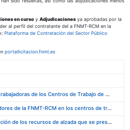
 han sido resueltas, así como las adjudicaciones menos
ciones en curso
y
Adjudicaciones
ya aprobadas por la
er al perfil del contratante del a FNMT-RCM en la
k:
Plataforma de Contratación del Sector Público
en
portallicitacion.fnmt.es
Suministro de Protectores Auditivos a medida para las personas trabajadoras de los Centros de Trabajo de Madrid y Burgos
Suministro de gafas graduadas antiproyecciones para los trabajadores de la FNMT-RCM en los centros de trabajo de Madrid y Burgos
Servicios de una empresa externa para el asesoramiento y resolución de los recursos de alzada que se presentan relacionados con procesos de selección para la FNMT-RCM