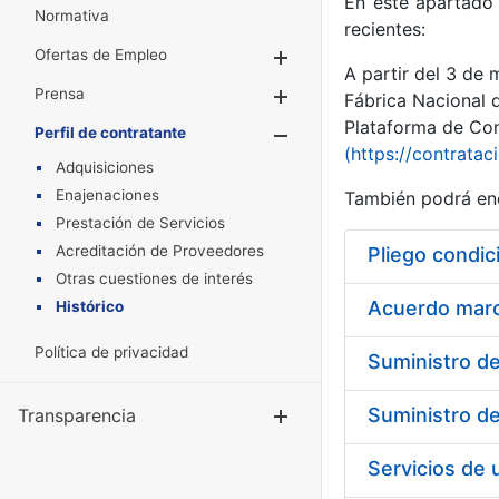
En este apartado 
Normativa
recientes:
Ofertas de Empleo
Mostrar/Ocultar
A partir del 3 de
Prensa
Mostrar/Ocultar
Fábrica Nacional 
Plataforma de Cont
Perfil de contratante
Mostrar/Oculta
(https://contratac
Adquisiciones
Enajenaciones
También podrá enc
Prestación de Servicios
Acreditación de Proveedores
Pliego condic
Otras cuestiones de interés
Acuerdo marco
Histórico
Política de privacidad
Transparencia
Mostrar/Ocul