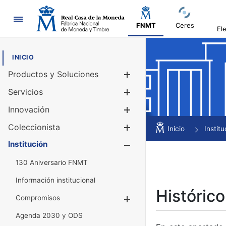
Navegación
FNMT
Ceres
El
INICIO
Productos y Soluciones
Mostrar/Ocul
Servicios
Mostrar/Ocul
Innovación
Mostrar/Ocul
Coleccionista
Mostrar/Ocul
Inicio
Institu
Institución
Mostrar/Ocul
130 Aniversario FNMT
Información institucional
Histórico
Compromisos
Mostrar/Ocultar
Agenda 2030 y ODS