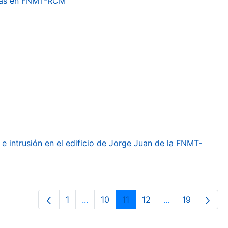
etas en FNMT-RCM
e intrusión en el edificio de Jorge Juan de la FNMT-
1
...
10
11
12
...
19
Página
Páginas intermedias Use TAB para de
Página
Página
Página
Páginas interme
Página