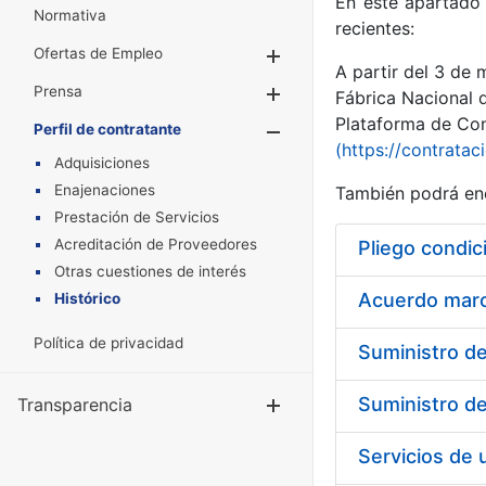
En este apartado 
Normativa
recientes:
Ofertas de Empleo
Mostrar/Ocultar
A partir del 3 de
Prensa
Mostrar/Ocultar
Fábrica Nacional 
Plataforma de Cont
Perfil de contratante
Mostrar/Oculta
(https://contratac
Adquisiciones
Enajenaciones
También podrá enc
Prestación de Servicios
Acreditación de Proveedores
Pliego condic
Otras cuestiones de interés
Acuerdo marco
Histórico
Política de privacidad
Transparencia
Mostrar/Ocul