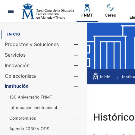
Navegación
FNMT
Ceres
El
INICIO
Productos y Soluciones
Mostrar/Ocul
Servicios
Mostrar/Ocul
Innovación
Mostrar/Ocul
Coleccionista
Mostrar/Ocul
Inicio
Institu
Institución
Mostrar/Ocul
130 Aniversario FNMT
Información institucional
Histórico
Compromisos
Mostrar/Ocultar
Agenda 2030 y ODS