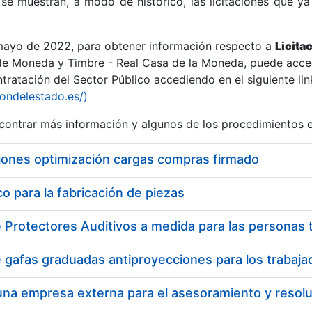
se muestran, a modo de histórico, las licitaciones que ya
 mayo de 2022, para obtener información respecto a
Licita
de Moneda y Timbre - Real Casa de la Moneda, puede acced
ratación del Sector Público accediendo en el siguiente lin
r
iondelestado.es/)
ontrar más información y algunos de los procedimientos 
iones optimización cargas compras firmado
 para la fabricación de piezas
tar