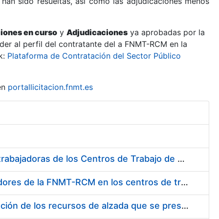
 han sido resueltas, así como las adjudicaciones menos
ciones en curso
y
Adjudicaciones
ya aprobadas por la
er al perfil del contratante del a FNMT-RCM en la
k:
Plataforma de Contratación del Sector Público
en
portallicitacion.fnmt.es
Suministro de Protectores Auditivos a medida para las personas trabajadoras de los Centros de Trabajo de Madrid y Burgos
Suministro de gafas graduadas antiproyecciones para los trabajadores de la FNMT-RCM en los centros de trabajo de Madrid y Burgos
Servicios de una empresa externa para el asesoramiento y resolución de los recursos de alzada que se presentan relacionados con procesos de selección para la FNMT-RCM