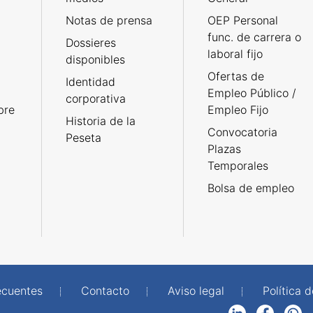
Notas de prensa
OEP Personal
func. de carrera o
Dossieres
laboral fijo
disponibles
Ofertas de
Identidad
Empleo Público /
corporativa
bre
Empleo Fijo
Historia de la
Convocatoria
Peseta
Plazas
Temporales
Bolsa de empleo
ecuentes
Contacto
Aviso legal
Política 