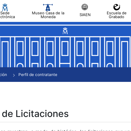
Sede
Museo Casa de la
Escuela de
SIAEN
ectrónica
Moneda
Grabado
tar
tar
tar
tar
ción
Perfil de contratante
tar
 de Licitaciones