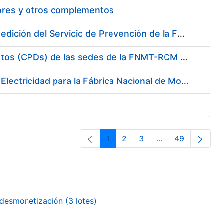
tores y otros complementos
Servicio de Calibración y Verificación Externa de los Equipos de Medición del Servicio de Prevención de la FNMT-RCM
Conexión mediante Fibra Óptica de los Centros de Proceso de Datos (CPDs) de las sedes de la FNMT-RCM de Burgos y Madrid
Contratación de acuerdo marco para el Suministro de Material de Electricidad para la Fábrica Nacional de Moneda y Timbre-Real Casa de la Moneda en su centro de trabajo de Burgos
1
2
3
...
49
Página
Página
Página
Páginas interme
Página
desmonetización (3 lotes)