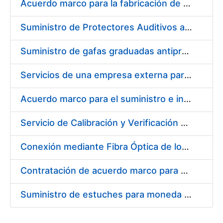
Acuerdo marco para la fabricación de piezas
Suministro de Protectores Auditivos a medida para las personas trabajadoras de los Centros de Trabajo de Madrid y Burgos
Suministro de gafas graduadas antiproyecciones para los trabajadores de la FNMT-RCM en los centros de trabajo de Madrid y Burgos
Servicios de una empresa externa para el asesoramiento y resolución de los recursos de alzada que se presentan relacionados con procesos de selección para la FNMT-RCM
Acuerdo marco para el suministro e instalación de persianas, estores y otros complementos
Servicio de Calibración y Verificación Externa de los Equipos de Medición del Servicio de Prevención de la FNMT-RCM
Conexión mediante Fibra Óptica de los Centros de Proceso de Datos (CPDs) de las sedes de la FNMT-RCM de Burgos y Madrid
Contratación de acuerdo marco para el Suministro de Material de Electricidad para la Fábrica Nacional de Moneda y Timbre-Real Casa de la Moneda en su centro de trabajo de Burgos
Suministro de estuches para moneda de 30 €