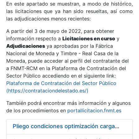
En este apartado se muestran, a modo de histórico,
las licitaciones que ya han sido resueltas, así como
Mostrar/Ocultar
las adjudicaciones menos recientes:
Mostrar/Ocultar
A partir del 3 de mayo de 2022, para obtener
información respecto a
Mostrar/Ocultar
Licitaciones en curso
y
Adjudicaciones
ya aprobadas por la Fábrica
Nacional de Moneda y Timbre - Real Casa de la
Moneda, puede acceder al perfil del contratante del
a FNMT-RCM en la Plataforma de Contratación del
Sector Público accediendo en el siguiente link:
Plataforma de Contratación del Sector Público
(https://contrataciondelestado.es/)
También podrá encontrar más información y algunos
de los procedimientos en
portallicitacion.fnmt.es
Mostrar/Ocultar
Pliego condiciones optimización cargas compras firmado