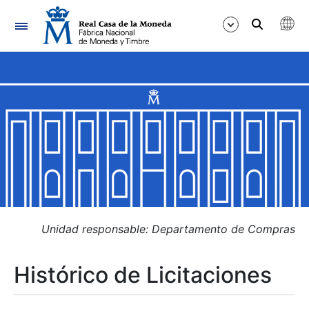
Navegación
Mostrar/Ocultar
Mostrar/Ocultar
Mostrar/Ocultar
Mostrar/Ocultar
Mostrar/Ocultar
Unidad responsable: Departamento de Compras
Histórico de Licitaciones
Mostrar/Ocultar