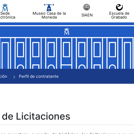
Sede
Museo Casa de la
Escuela de
SIAEN
ectrónica
Moneda
Grabado
tar
tar
tar
tar
ción
Perfil de contratante
tar
 de Licitaciones