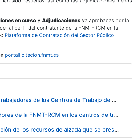
 han sido resueltas, así como las adjudicaciones menos
ciones en curso
y
Adjudicaciones
ya aprobadas por la
er al perfil del contratante del a FNMT-RCM en la
k:
Plataforma de Contratación del Sector Público
en
portallicitacion.fnmt.es
Suministro de Protectores Auditivos a medida para las personas trabajadoras de los Centros de Trabajo de Madrid y Burgos
Suministro de gafas graduadas antiproyecciones para los trabajadores de la FNMT-RCM en los centros de trabajo de Madrid y Burgos
Servicios de una empresa externa para el asesoramiento y resolución de los recursos de alzada que se presentan relacionados con procesos de selección para la FNMT-RCM