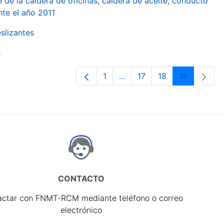
 de la caldera de oficinas, caldera de aceite, conducto
te el año 2011
slizantes
s
1
...
17
18
19
Página
Páginas intermedias Use T
Página
Página
Página
CONTACTO
actar con FNMT-RCM mediante teléfono o correo
electrónico