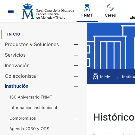
Navegación
FNMT
Ceres
El
INICIO
Productos y Soluciones
Mostrar/Ocul
Servicios
Mostrar/Ocul
Innovación
Mostrar/Ocul
Coleccionista
Mostrar/Ocul
Inicio
Institu
Institución
Mostrar/Ocul
130 Aniversario FNMT
Información institucional
Histórico
Compromisos
Mostrar/Ocultar
Agenda 2030 y ODS