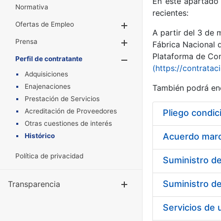
En este apartado 
Normativa
recientes:
Ofertas de Empleo
Mostrar/Ocultar
A partir del 3 de
Prensa
Mostrar/Ocultar
Fábrica Nacional 
Plataforma de Cont
Perfil de contratante
Mostrar/Oculta
(https://contratac
Adquisiciones
Enajenaciones
También podrá enc
Prestación de Servicios
Acreditación de Proveedores
Pliego condic
Otras cuestiones de interés
Acuerdo marco
Histórico
Política de privacidad
Transparencia
Mostrar/Ocul