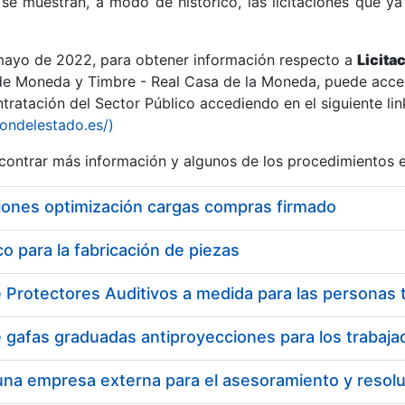
se muestran, a modo de histórico, las licitaciones que ya
 mayo de 2022, para obtener información respecto a
Licita
de Moneda y Timbre - Real Casa de la Moneda, puede acced
ratación del Sector Público accediendo en el siguiente lin
r
iondelestado.es/)
ontrar más información y algunos de los procedimientos 
iones optimización cargas compras firmado
 para la fabricación de piezas
tar