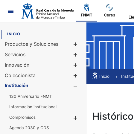
Navegación
FNMT
Ceres
El
INICIO
Productos y Soluciones
Mostrar/Ocul
Servicios
Mostrar/Ocul
Innovación
Mostrar/Ocul
Coleccionista
Mostrar/Ocul
Inicio
Institu
Institución
Mostrar/Ocul
130 Aniversario FNMT
Información institucional
Histórico
Compromisos
Mostrar/Ocultar
Agenda 2030 y ODS