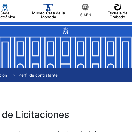
Sede
Museo Casa de la
Escuela de
SIAEN
ectrónica
Moneda
Grabado
tar
tar
tar
tar
ción
Perfil de contratante
tar
 de Licitaciones