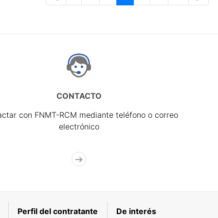
Página
Páginas intermedias Use TAB para 
Página
Página
Página
Páginas interme
Página
CONTACTO
actar con FNMT-RCM mediante teléfono o correo
electrónico
Perfil del contratante
De interés