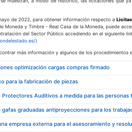
se muestran, a modo de histórico, las licitaciones que ya
 mayo de 2022, para obtener información respecto a
Licita
de Moneda y Timbre - Real Casa de la Moneda, puede acced
ratación del Sector Público accediendo en el siguiente lin
r
iondelestado.es/)
ontrar más información y algunos de los procedimientos 
iones optimización cargas compras firmado
 para la fabricación de piezas
tar