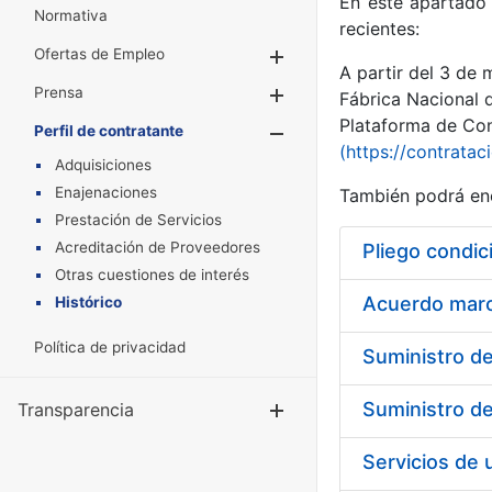
En este apartado 
Normativa
recientes:
Ofertas de Empleo
Mostrar/Ocultar
A partir del 3 de
Prensa
Mostrar/Ocultar
Fábrica Nacional 
Plataforma de Cont
Perfil de contratante
Mostrar/Oculta
(https://contratac
Adquisiciones
Enajenaciones
También podrá enc
Prestación de Servicios
Acreditación de Proveedores
Pliego condic
Otras cuestiones de interés
Acuerdo marco
Histórico
Política de privacidad
Transparencia
Mostrar/Ocul