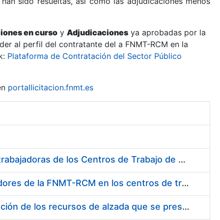
 han sido resueltas, así como las adjudicaciones menos
ciones en curso
y
Adjudicaciones
ya aprobadas por la
er al perfil del contratante del a FNMT-RCM en la
k:
Plataforma de Contratación del Sector Público
en
portallicitacion.fnmt.es
Suministro de Protectores Auditivos a medida para las personas trabajadoras de los Centros de Trabajo de Madrid y Burgos
Suministro de gafas graduadas antiproyecciones para los trabajadores de la FNMT-RCM en los centros de trabajo de Madrid y Burgos
Servicios de una empresa externa para el asesoramiento y resolución de los recursos de alzada que se presentan relacionados con procesos de selección para la FNMT-RCM