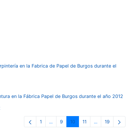
arpintería en la Fabrica de Papel de Burgos durante el
intura en la Fábrica Papel de Burgos durante el año 2012
2
1
...
9
10
11
...
19
Página
Páginas intermedias Use TAB para d
Página
Página
Página
Páginas interme
Página