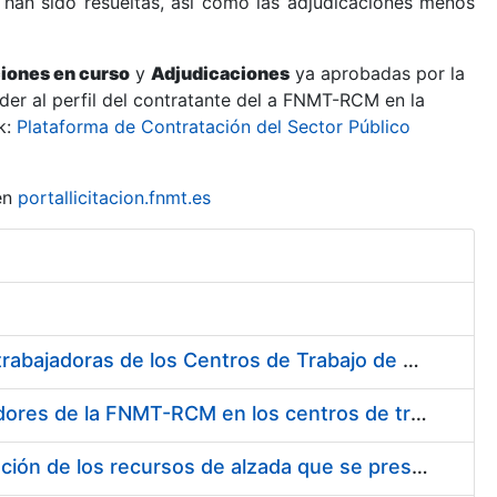
 han sido resueltas, así como las adjudicaciones menos
ciones en curso
y
Adjudicaciones
ya aprobadas por la
er al perfil del contratante del a FNMT-RCM en la
k:
Plataforma de Contratación del Sector Público
en
portallicitacion.fnmt.es
Suministro de Protectores Auditivos a medida para las personas trabajadoras de los Centros de Trabajo de Madrid y Burgos
Suministro de gafas graduadas antiproyecciones para los trabajadores de la FNMT-RCM en los centros de trabajo de Madrid y Burgos
Servicios de una empresa externa para el asesoramiento y resolución de los recursos de alzada que se presentan relacionados con procesos de selección para la FNMT-RCM