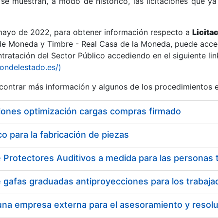
se muestran, a modo de histórico, las licitaciones que ya
 mayo de 2022, para obtener información respecto a
Licita
de Moneda y Timbre - Real Casa de la Moneda, puede acced
ratación del Sector Público accediendo en el siguiente lin
r
iondelestado.es/)
ontrar más información y algunos de los procedimientos 
iones optimización cargas compras firmado
 para la fabricación de piezas
tar