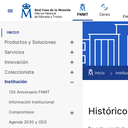
Navegación
FNMT
Ceres
El
INICIO
Productos y Soluciones
Mostrar/Ocul
Servicios
Mostrar/Ocul
Innovación
Mostrar/Ocul
Coleccionista
Mostrar/Ocul
Inicio
Institu
Institución
Mostrar/Ocul
130 Aniversario FNMT
Información institucional
Histórico
Compromisos
Mostrar/Ocultar
Agenda 2030 y ODS