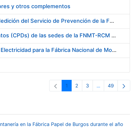
tores y otros complementos
Servicio de Calibración y Verificación Externa de los Equipos de Medición del Servicio de Prevención de la FNMT-RCM
Conexión mediante Fibra Óptica de los Centros de Proceso de Datos (CPDs) de las sedes de la FNMT-RCM de Burgos y Madrid
Contratación de acuerdo marco para el Suministro de Material de Electricidad para la Fábrica Nacional de Moneda y Timbre-Real Casa de la Moneda en su centro de trabajo de Burgos
1
2
3
...
49
Página
Página
Página
Páginas interme
Página
ontanería en la Fábrica Papel de Burgos durante el año