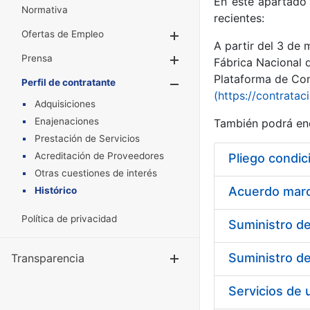
En este apartado 
Normativa
recientes:
Ofertas de Empleo
Mostrar/Ocultar
A partir del 3 de
Prensa
Mostrar/Ocultar
Fábrica Nacional 
Plataforma de Cont
Perfil de contratante
Mostrar/Oculta
(https://contratac
Adquisiciones
Enajenaciones
También podrá enc
Prestación de Servicios
Acreditación de Proveedores
Pliego condic
Otras cuestiones de interés
Acuerdo marco
Histórico
Política de privacidad
Transparencia
Mostrar/Ocul