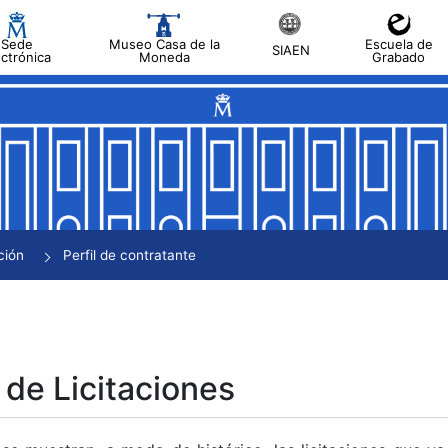
Sede
Museo Casa de la
Escuela de
SIAEN
ectrónica
Moneda
Grabado
tar
tar
tar
tar
ción
Perfil de contratante
tar
 de Licitaciones