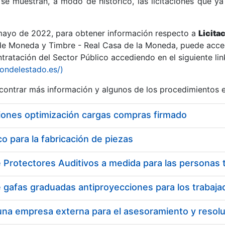
se muestran, a modo de histórico, las licitaciones que ya
 mayo de 2022, para obtener información respecto a
Licita
de Moneda y Timbre - Real Casa de la Moneda, puede acced
ratación del Sector Público accediendo en el siguiente lin
r
iondelestado.es/)
ontrar más información y algunos de los procedimientos 
iones optimización cargas compras firmado
 para la fabricación de piezas
tar