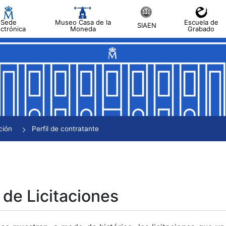
Sede
Museo Casa de la
Escuela de
SIAEN
ectrónica
Moneda
Grabado
tar
tar
tar
tar
ción
Perfil de contratante
tar
 de Licitaciones