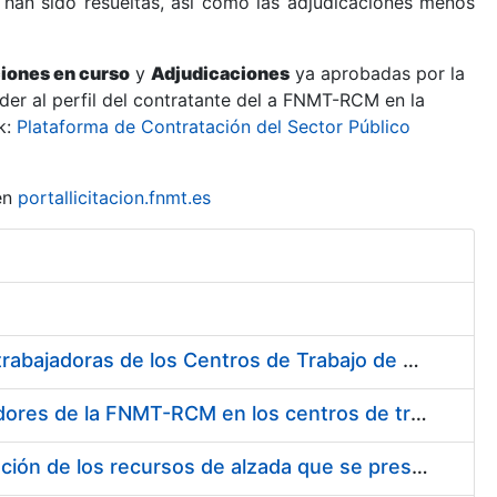
 han sido resueltas, así como las adjudicaciones menos
ciones en curso
y
Adjudicaciones
ya aprobadas por la
er al perfil del contratante del a FNMT-RCM en la
k:
Plataforma de Contratación del Sector Público
en
portallicitacion.fnmt.es
Suministro de Protectores Auditivos a medida para las personas trabajadoras de los Centros de Trabajo de Madrid y Burgos
Suministro de gafas graduadas antiproyecciones para los trabajadores de la FNMT-RCM en los centros de trabajo de Madrid y Burgos
Servicios de una empresa externa para el asesoramiento y resolución de los recursos de alzada que se presentan relacionados con procesos de selección para la FNMT-RCM