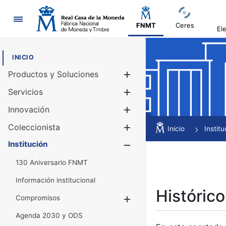
Navegación
FNMT
Ceres
El
INICIO
Productos y Soluciones
Mostrar/Ocul
Servicios
Mostrar/Ocul
Innovación
Mostrar/Ocul
Coleccionista
Mostrar/Ocul
Inicio
Institu
Institución
Mostrar/Ocul
130 Aniversario FNMT
Información institucional
Histórico
Compromisos
Mostrar/Ocultar
Agenda 2030 y ODS