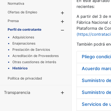
En este apartado 
Normativa
recientes:
Ofertas de Empleo
Mostrar/Ocultar
A partir del 3 de
Prensa
Mostrar/Ocultar
Fábrica Nacional 
Plataforma de Cont
Perfil de contratante
Mostrar/Oculta
(https://contratac
Adquisiciones
Enajenaciones
También podrá enc
Prestación de Servicios
Acreditación de Proveedores
Pliego condic
Otras cuestiones de interés
Acuerdo marco
Histórico
Política de privacidad
Transparencia
Mostrar/Ocul