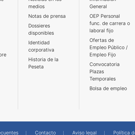
medios
General
Notas de prensa
OEP Personal
func. de carrera o
Dossieres
laboral fijo
disponibles
Ofertas de
Identidad
Empleo Público /
corporativa
bre
Empleo Fijo
Historia de la
Convocatoria
Peseta
Plazas
Temporales
Bolsa de empleo
ecuentes
Contacto
Aviso legal
Política 