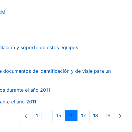
RCM
alación y soporte de estos equipos
e documentos de identificación y de viaje para un
gos durante el año 2011
ante el año 2011
1
...
15
16
17
18
19
Página
Páginas intermedias Use TAB para des
Página
Página
Página
Página
Página