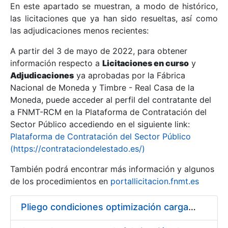
En este apartado se muestran, a modo de histórico,
las licitaciones que ya han sido resueltas, así como
Mostrar/Ocultar
las adjudicaciones menos recientes:
Mostrar/Ocultar
A partir del 3 de mayo de 2022, para obtener
información respecto a
Mostrar/Ocultar
Licitaciones en curso
y
Adjudicaciones
ya aprobadas por la Fábrica
Nacional de Moneda y Timbre - Real Casa de la
Moneda, puede acceder al perfil del contratante del
a FNMT-RCM en la Plataforma de Contratación del
Sector Público accediendo en el siguiente link:
Plataforma de Contratación del Sector Público
(https://contrataciondelestado.es/)
También podrá encontrar más información y algunos
de los procedimientos en
portallicitacion.fnmt.es
Mostrar/Ocultar
Pliego condiciones optimización cargas compras firmado