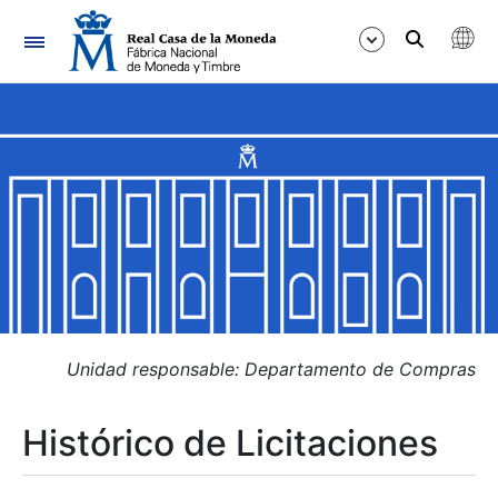
Navegación
Mostrar/Ocultar
Mostrar/Ocultar
Mostrar/Ocultar
Mostrar/Ocultar
Mostrar/Ocultar
Unidad responsable: Departamento de Compras
Histórico de Licitaciones
Mostrar/Ocultar