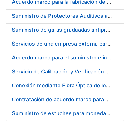
Acuerdo marco para la fabricación de piezas
Suministro de Protectores Auditivos a medida para las personas trabajadoras de los Centros de Trabajo de Madrid y Burgos
Suministro de gafas graduadas antiproyecciones para los trabajadores de la FNMT-RCM en los centros de trabajo de Madrid y Burgos
Servicios de una empresa externa para el asesoramiento y resolución de los recursos de alzada que se presentan relacionados con procesos de selección para la FNMT-RCM
Acuerdo marco para el suministro e instalación de persianas, estores y otros complementos
Servicio de Calibración y Verificación Externa de los Equipos de Medición del Servicio de Prevención de la FNMT-RCM
Conexión mediante Fibra Óptica de los Centros de Proceso de Datos (CPDs) de las sedes de la FNMT-RCM de Burgos y Madrid
Contratación de acuerdo marco para el Suministro de Material de Electricidad para la Fábrica Nacional de Moneda y Timbre-Real Casa de la Moneda en su centro de trabajo de Burgos
Suministro de estuches para moneda de 30 €