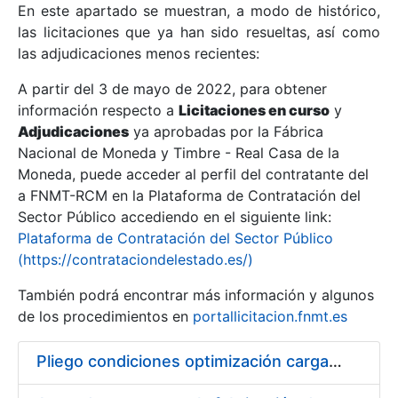
En este apartado se muestran, a modo de histórico,
las licitaciones que ya han sido resueltas, así como
Mostrar/Ocultar
las adjudicaciones menos recientes:
Mostrar/Ocultar
A partir del 3 de mayo de 2022, para obtener
información respecto a
Mostrar/Ocultar
Licitaciones en curso
y
Adjudicaciones
ya aprobadas por la Fábrica
Nacional de Moneda y Timbre - Real Casa de la
Moneda, puede acceder al perfil del contratante del
a FNMT-RCM en la Plataforma de Contratación del
Sector Público accediendo en el siguiente link:
Plataforma de Contratación del Sector Público
(https://contrataciondelestado.es/)
También podrá encontrar más información y algunos
de los procedimientos en
portallicitacion.fnmt.es
Mostrar/Ocultar
Pliego condiciones optimización cargas compras firmado