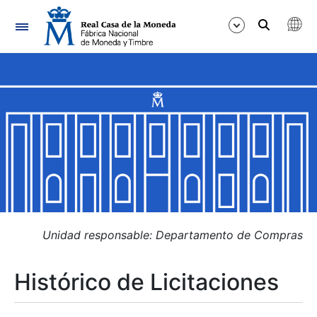
Navegación
Mostrar/Ocultar
Mostrar/Ocultar
Mostrar/Ocultar
Mostrar/Ocultar
Mostrar/Ocultar
Unidad responsable: Departamento de Compras
Histórico de Licitaciones
Mostrar/Ocultar