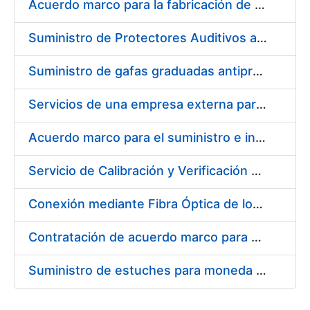
Acuerdo marco para la fabricación de piezas
Suministro de Protectores Auditivos a medida para las personas trabajadoras de los Centros de Trabajo de Madrid y Burgos
Suministro de gafas graduadas antiproyecciones para los trabajadores de la FNMT-RCM en los centros de trabajo de Madrid y Burgos
Servicios de una empresa externa para el asesoramiento y resolución de los recursos de alzada que se presentan relacionados con procesos de selección para la FNMT-RCM
Acuerdo marco para el suministro e instalación de persianas, estores y otros complementos
Servicio de Calibración y Verificación Externa de los Equipos de Medición del Servicio de Prevención de la FNMT-RCM
Conexión mediante Fibra Óptica de los Centros de Proceso de Datos (CPDs) de las sedes de la FNMT-RCM de Burgos y Madrid
Contratación de acuerdo marco para el Suministro de Material de Electricidad para la Fábrica Nacional de Moneda y Timbre-Real Casa de la Moneda en su centro de trabajo de Burgos
Suministro de estuches para moneda de 30 €