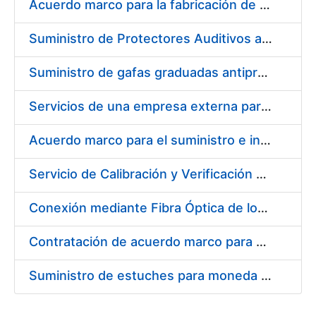
Acuerdo marco para la fabricación de piezas
Suministro de Protectores Auditivos a medida para las personas trabajadoras de los Centros de Trabajo de Madrid y Burgos
Suministro de gafas graduadas antiproyecciones para los trabajadores de la FNMT-RCM en los centros de trabajo de Madrid y Burgos
Servicios de una empresa externa para el asesoramiento y resolución de los recursos de alzada que se presentan relacionados con procesos de selección para la FNMT-RCM
Acuerdo marco para el suministro e instalación de persianas, estores y otros complementos
Servicio de Calibración y Verificación Externa de los Equipos de Medición del Servicio de Prevención de la FNMT-RCM
Conexión mediante Fibra Óptica de los Centros de Proceso de Datos (CPDs) de las sedes de la FNMT-RCM de Burgos y Madrid
Contratación de acuerdo marco para el Suministro de Material de Electricidad para la Fábrica Nacional de Moneda y Timbre-Real Casa de la Moneda en su centro de trabajo de Burgos
Suministro de estuches para moneda de 30 €