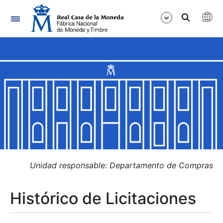
Navegación
Mostrar/Ocultar
Mostrar/Ocultar
Mostrar/Ocultar
Mostrar/Ocultar
Mostrar/Ocultar
Unidad responsable: Departamento de Compras
Histórico de Licitaciones
Mostrar/Ocultar