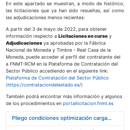
En este apartado se muestran, a modo de histórico,
las licitaciones que ya han sido resueltas, así como
Mostrar/Ocultar
las adjudicaciones menos recientes:
Mostrar/Ocultar
A partir del 3 de mayo de 2022, para obtener
información respecto a
Mostrar/Ocultar
Licitaciones en curso
y
Adjudicaciones
ya aprobadas por la Fábrica
Nacional de Moneda y Timbre - Real Casa de la
Moneda, puede acceder al perfil del contratante del
a FNMT-RCM en la Plataforma de Contratación del
Sector Público accediendo en el siguiente link:
Plataforma de Contratación del Sector Público
(https://contrataciondelestado.es/)
También podrá encontrar más información y algunos
de los procedimientos en
portallicitacion.fnmt.es
Mostrar/Ocultar
Pliego condiciones optimización cargas compras firmado