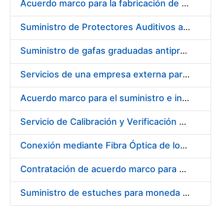
Acuerdo marco para la fabricación de piezas
Suministro de Protectores Auditivos a medida para las personas trabajadoras de los Centros de Trabajo de Madrid y Burgos
Suministro de gafas graduadas antiproyecciones para los trabajadores de la FNMT-RCM en los centros de trabajo de Madrid y Burgos
Servicios de una empresa externa para el asesoramiento y resolución de los recursos de alzada que se presentan relacionados con procesos de selección para la FNMT-RCM
Acuerdo marco para el suministro e instalación de persianas, estores y otros complementos
Servicio de Calibración y Verificación Externa de los Equipos de Medición del Servicio de Prevención de la FNMT-RCM
Conexión mediante Fibra Óptica de los Centros de Proceso de Datos (CPDs) de las sedes de la FNMT-RCM de Burgos y Madrid
Contratación de acuerdo marco para el Suministro de Material de Electricidad para la Fábrica Nacional de Moneda y Timbre-Real Casa de la Moneda en su centro de trabajo de Burgos
Suministro de estuches para moneda de 30 €