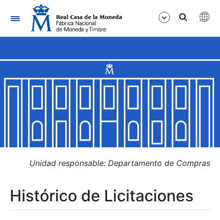
Navegación
Mostrar/Ocultar
Mostrar/Ocultar
Mostrar/Ocultar
Mostrar/Ocultar
Mostrar/Ocultar
Unidad responsable: Departamento de Compras
Histórico de Licitaciones
Mostrar/Ocultar