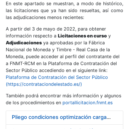
En este apartado se muestran, a modo de histórico,
las licitaciones que ya han sido resueltas, así como
Mostrar/Ocultar
las adjudicaciones menos recientes:
Mostrar/Ocultar
A partir del 3 de mayo de 2022, para obtener
información respecto a
Mostrar/Ocultar
Licitaciones en curso
y
Adjudicaciones
ya aprobadas por la Fábrica
Nacional de Moneda y Timbre - Real Casa de la
Moneda, puede acceder al perfil del contratante del
a FNMT-RCM en la Plataforma de Contratación del
Sector Público accediendo en el siguiente link:
Plataforma de Contratación del Sector Público
(https://contrataciondelestado.es/)
También podrá encontrar más información y algunos
de los procedimientos en
portallicitacion.fnmt.es
Mostrar/Ocultar
Pliego condiciones optimización cargas compras firmado