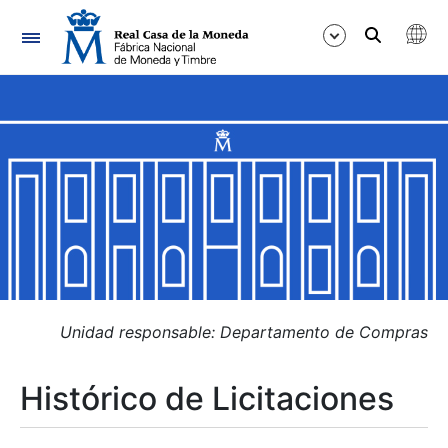
Navegación
Mostrar/Ocultar
Mostrar/Ocultar
Mostrar/Ocultar
Mostrar/Ocultar
Mostrar/Ocultar
Unidad responsable: Departamento de Compras
Histórico de Licitaciones
Mostrar/Ocultar