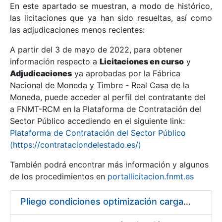
En este apartado se muestran, a modo de histórico,
las licitaciones que ya han sido resueltas, así como
Mostrar/Ocultar
las adjudicaciones menos recientes:
Mostrar/Ocultar
A partir del 3 de mayo de 2022, para obtener
información respecto a
Mostrar/Ocultar
Licitaciones en curso
y
Adjudicaciones
ya aprobadas por la Fábrica
Nacional de Moneda y Timbre - Real Casa de la
Moneda, puede acceder al perfil del contratante del
a FNMT-RCM en la Plataforma de Contratación del
Sector Público accediendo en el siguiente link:
Plataforma de Contratación del Sector Público
(https://contrataciondelestado.es/)
También podrá encontrar más información y algunos
de los procedimientos en
portallicitacion.fnmt.es
Mostrar/Ocultar
Pliego condiciones optimización cargas compras firmado