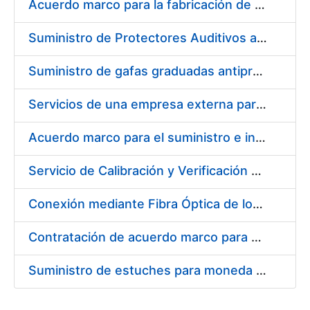
Acuerdo marco para la fabricación de piezas
Suministro de Protectores Auditivos a medida para las personas trabajadoras de los Centros de Trabajo de Madrid y Burgos
Suministro de gafas graduadas antiproyecciones para los trabajadores de la FNMT-RCM en los centros de trabajo de Madrid y Burgos
Servicios de una empresa externa para el asesoramiento y resolución de los recursos de alzada que se presentan relacionados con procesos de selección para la FNMT-RCM
Acuerdo marco para el suministro e instalación de persianas, estores y otros complementos
Servicio de Calibración y Verificación Externa de los Equipos de Medición del Servicio de Prevención de la FNMT-RCM
Conexión mediante Fibra Óptica de los Centros de Proceso de Datos (CPDs) de las sedes de la FNMT-RCM de Burgos y Madrid
Contratación de acuerdo marco para el Suministro de Material de Electricidad para la Fábrica Nacional de Moneda y Timbre-Real Casa de la Moneda en su centro de trabajo de Burgos
Suministro de estuches para moneda de 30 €