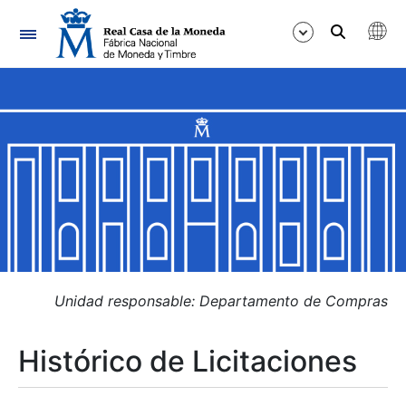
Navegación
Mostrar/Ocultar
Mostrar/Ocultar
Mostrar/Ocultar
Mostrar/Ocultar
Mostrar/Ocultar
Unidad responsable: Departamento de Compras
Histórico de Licitaciones
Mostrar/Ocultar