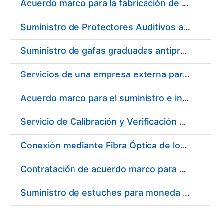
Acuerdo marco para la fabricación de piezas
Suministro de Protectores Auditivos a medida para las personas trabajadoras de los Centros de Trabajo de Madrid y Burgos
Suministro de gafas graduadas antiproyecciones para los trabajadores de la FNMT-RCM en los centros de trabajo de Madrid y Burgos
Servicios de una empresa externa para el asesoramiento y resolución de los recursos de alzada que se presentan relacionados con procesos de selección para la FNMT-RCM
Acuerdo marco para el suministro e instalación de persianas, estores y otros complementos
Servicio de Calibración y Verificación Externa de los Equipos de Medición del Servicio de Prevención de la FNMT-RCM
Conexión mediante Fibra Óptica de los Centros de Proceso de Datos (CPDs) de las sedes de la FNMT-RCM de Burgos y Madrid
Contratación de acuerdo marco para el Suministro de Material de Electricidad para la Fábrica Nacional de Moneda y Timbre-Real Casa de la Moneda en su centro de trabajo de Burgos
Suministro de estuches para moneda de 30 €