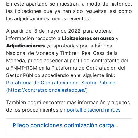
En este apartado se muestran, a modo de histórico,
las licitaciones que ya han sido resueltas, así como
Mostrar/Ocultar
las adjudicaciones menos recientes:
Mostrar/Ocultar
A partir del 3 de mayo de 2022, para obtener
información respecto a
Mostrar/Ocultar
Licitaciones en curso
y
Adjudicaciones
ya aprobadas por la Fábrica
Nacional de Moneda y Timbre - Real Casa de la
Moneda, puede acceder al perfil del contratante del
a FNMT-RCM en la Plataforma de Contratación del
Sector Público accediendo en el siguiente link:
Plataforma de Contratación del Sector Público
(https://contrataciondelestado.es/)
También podrá encontrar más información y algunos
de los procedimientos en
portallicitacion.fnmt.es
Mostrar/Ocultar
Pliego condiciones optimización cargas compras firmado