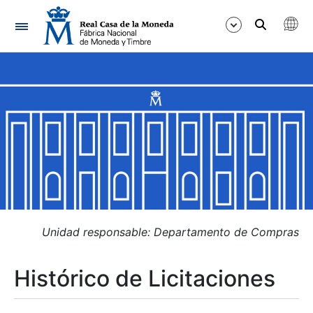
Navegación
Mostrar/Ocultar
Mostrar/Ocultar
Mostrar/Ocultar
Mostrar/Ocultar
Mostrar/Ocultar
Unidad responsable: Departamento de Compras
Histórico de Licitaciones
Mostrar/Ocultar