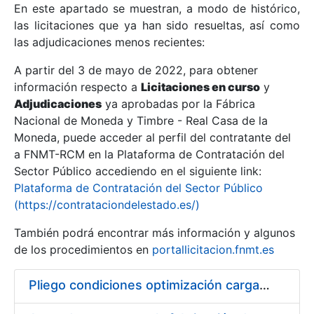
En este apartado se muestran, a modo de histórico,
las licitaciones que ya han sido resueltas, así como
Mostrar/Ocultar
las adjudicaciones menos recientes:
Mostrar/Ocultar
A partir del 3 de mayo de 2022, para obtener
información respecto a
Mostrar/Ocultar
Licitaciones en curso
y
Adjudicaciones
ya aprobadas por la Fábrica
Nacional de Moneda y Timbre - Real Casa de la
Moneda, puede acceder al perfil del contratante del
a FNMT-RCM en la Plataforma de Contratación del
Sector Público accediendo en el siguiente link:
Plataforma de Contratación del Sector Público
(https://contrataciondelestado.es/)
También podrá encontrar más información y algunos
de los procedimientos en
portallicitacion.fnmt.es
Mostrar/Ocultar
Pliego condiciones optimización cargas compras firmado