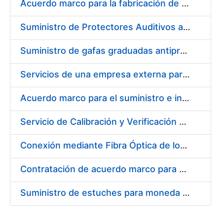
Acuerdo marco para la fabricación de piezas
Suministro de Protectores Auditivos a medida para las personas trabajadoras de los Centros de Trabajo de Madrid y Burgos
Suministro de gafas graduadas antiproyecciones para los trabajadores de la FNMT-RCM en los centros de trabajo de Madrid y Burgos
Servicios de una empresa externa para el asesoramiento y resolución de los recursos de alzada que se presentan relacionados con procesos de selección para la FNMT-RCM
Acuerdo marco para el suministro e instalación de persianas, estores y otros complementos
Servicio de Calibración y Verificación Externa de los Equipos de Medición del Servicio de Prevención de la FNMT-RCM
Conexión mediante Fibra Óptica de los Centros de Proceso de Datos (CPDs) de las sedes de la FNMT-RCM de Burgos y Madrid
Contratación de acuerdo marco para el Suministro de Material de Electricidad para la Fábrica Nacional de Moneda y Timbre-Real Casa de la Moneda en su centro de trabajo de Burgos
Suministro de estuches para moneda de 30 €