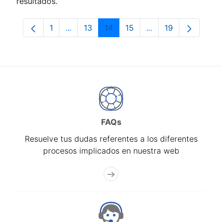
resultados.
1
...
13
14
15
...
19
Página
Páginas intermedias Use TAB para despla
Página
Página
Página
Páginas intermedia
Página
FAQs
Resuelve tus dudas referentes a los diferentes
procesos implicados en nuestra web