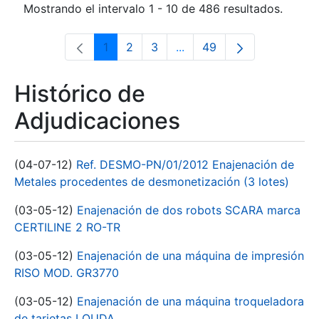
Mostrando el intervalo 1 - 10 de 486 resultados.
1
2
3
...
49
Página
Página
Página
Páginas intermedias Use 
Página
Histórico de
Adjudicaciones
(04-07-12)
Ref. DESMO-PN/01/2012 Enajenación de
Metales procedentes de desmonetización (3 lotes)
(03-05-12)
Enajenación de dos robots SCARA marca
CERTILINE 2 RO-TR
(03-05-12)
Enajenación de una máquina de impresión
RISO MOD. GR3770
(03-05-12)
Enajenación de una máquina troqueladora
de tarjetas LOUDA