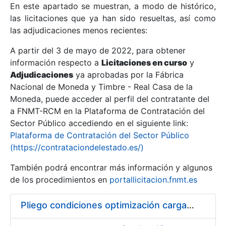
En este apartado se muestran, a modo de histórico,
las licitaciones que ya han sido resueltas, así como
Mostrar/Ocultar
las adjudicaciones menos recientes:
Mostrar/Ocultar
A partir del 3 de mayo de 2022, para obtener
información respecto a
Mostrar/Ocultar
Licitaciones en curso
y
Adjudicaciones
ya aprobadas por la Fábrica
Nacional de Moneda y Timbre - Real Casa de la
Moneda, puede acceder al perfil del contratante del
a FNMT-RCM en la Plataforma de Contratación del
Sector Público accediendo en el siguiente link:
Plataforma de Contratación del Sector Público
(https://contrataciondelestado.es/)
También podrá encontrar más información y algunos
de los procedimientos en
portallicitacion.fnmt.es
Mostrar/Ocultar
Pliego condiciones optimización cargas compras firmado