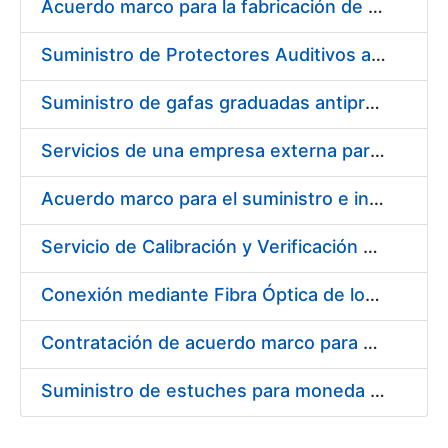
Acuerdo marco para la fabricación de piezas
Suministro de Protectores Auditivos a medida para las personas trabajadoras de los Centros de Trabajo de Madrid y Burgos
Suministro de gafas graduadas antiproyecciones para los trabajadores de la FNMT-RCM en los centros de trabajo de Madrid y Burgos
Servicios de una empresa externa para el asesoramiento y resolución de los recursos de alzada que se presentan relacionados con procesos de selección para la FNMT-RCM
Acuerdo marco para el suministro e instalación de persianas, estores y otros complementos
Servicio de Calibración y Verificación Externa de los Equipos de Medición del Servicio de Prevención de la FNMT-RCM
Conexión mediante Fibra Óptica de los Centros de Proceso de Datos (CPDs) de las sedes de la FNMT-RCM de Burgos y Madrid
Contratación de acuerdo marco para el Suministro de Material de Electricidad para la Fábrica Nacional de Moneda y Timbre-Real Casa de la Moneda en su centro de trabajo de Burgos
Suministro de estuches para moneda de 30 €