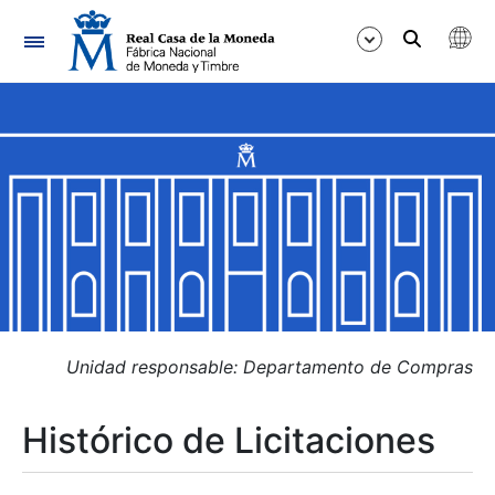
Navegación
Mostrar/Ocultar
Mostrar/Ocultar
Mostrar/Ocultar
Mostrar/Ocultar
Mostrar/Ocultar
Unidad responsable: Departamento de Compras
Histórico de Licitaciones
Mostrar/Ocultar