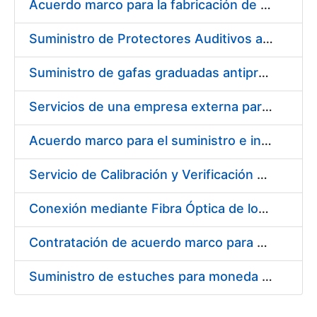
Acuerdo marco para la fabricación de piezas
Suministro de Protectores Auditivos a medida para las personas trabajadoras de los Centros de Trabajo de Madrid y Burgos
Suministro de gafas graduadas antiproyecciones para los trabajadores de la FNMT-RCM en los centros de trabajo de Madrid y Burgos
Servicios de una empresa externa para el asesoramiento y resolución de los recursos de alzada que se presentan relacionados con procesos de selección para la FNMT-RCM
Acuerdo marco para el suministro e instalación de persianas, estores y otros complementos
Servicio de Calibración y Verificación Externa de los Equipos de Medición del Servicio de Prevención de la FNMT-RCM
Conexión mediante Fibra Óptica de los Centros de Proceso de Datos (CPDs) de las sedes de la FNMT-RCM de Burgos y Madrid
Contratación de acuerdo marco para el Suministro de Material de Electricidad para la Fábrica Nacional de Moneda y Timbre-Real Casa de la Moneda en su centro de trabajo de Burgos
Suministro de estuches para moneda de 30 €