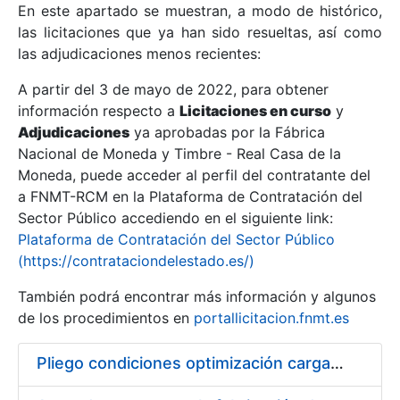
En este apartado se muestran, a modo de histórico,
las licitaciones que ya han sido resueltas, así como
Mostrar/Ocultar
las adjudicaciones menos recientes:
Mostrar/Ocultar
A partir del 3 de mayo de 2022, para obtener
información respecto a
Mostrar/Ocultar
Licitaciones en curso
y
Adjudicaciones
ya aprobadas por la Fábrica
Nacional de Moneda y Timbre - Real Casa de la
Moneda, puede acceder al perfil del contratante del
a FNMT-RCM en la Plataforma de Contratación del
Sector Público accediendo en el siguiente link:
Plataforma de Contratación del Sector Público
(https://contrataciondelestado.es/)
También podrá encontrar más información y algunos
de los procedimientos en
portallicitacion.fnmt.es
Mostrar/Ocultar
Pliego condiciones optimización cargas compras firmado