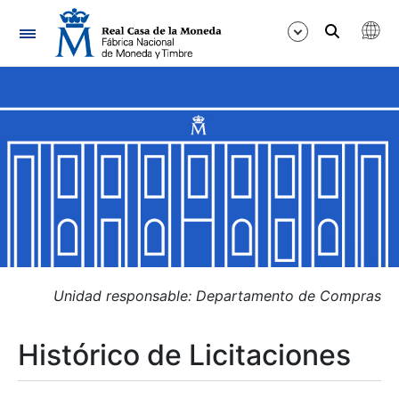
Navegación
Mostrar/Ocultar
Mostrar/Ocultar
Mostrar/Ocultar
Mostrar/Ocultar
Mostrar/Ocultar
Unidad responsable: Departamento de Compras
Histórico de Licitaciones
Mostrar/Ocultar