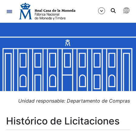
Navegación
Mostrar/Ocultar
Mostrar/Ocultar
Mostrar/Ocultar
Mostrar/Ocultar
Mostrar/Ocultar
Unidad responsable: Departamento de Compras
Histórico de Licitaciones
Mostrar/Ocultar