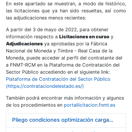
En este apartado se muestran, a modo de histórico,
las licitaciones que ya han sido resueltas, así como
Mostrar/Ocultar
las adjudicaciones menos recientes:
Mostrar/Ocultar
A partir del 3 de mayo de 2022, para obtener
información respecto a
Mostrar/Ocultar
Licitaciones en curso
y
Adjudicaciones
ya aprobadas por la Fábrica
Nacional de Moneda y Timbre - Real Casa de la
Moneda, puede acceder al perfil del contratante del
a FNMT-RCM en la Plataforma de Contratación del
Sector Público accediendo en el siguiente link:
Plataforma de Contratación del Sector Público
(https://contrataciondelestado.es/)
También podrá encontrar más información y algunos
de los procedimientos en
portallicitacion.fnmt.es
Mostrar/Ocultar
Pliego condiciones optimización cargas compras firmado