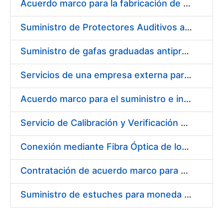
Acuerdo marco para la fabricación de piezas
Suministro de Protectores Auditivos a medida para las personas trabajadoras de los Centros de Trabajo de Madrid y Burgos
Suministro de gafas graduadas antiproyecciones para los trabajadores de la FNMT-RCM en los centros de trabajo de Madrid y Burgos
Servicios de una empresa externa para el asesoramiento y resolución de los recursos de alzada que se presentan relacionados con procesos de selección para la FNMT-RCM
Acuerdo marco para el suministro e instalación de persianas, estores y otros complementos
Servicio de Calibración y Verificación Externa de los Equipos de Medición del Servicio de Prevención de la FNMT-RCM
Conexión mediante Fibra Óptica de los Centros de Proceso de Datos (CPDs) de las sedes de la FNMT-RCM de Burgos y Madrid
Contratación de acuerdo marco para el Suministro de Material de Electricidad para la Fábrica Nacional de Moneda y Timbre-Real Casa de la Moneda en su centro de trabajo de Burgos
Suministro de estuches para moneda de 30 €