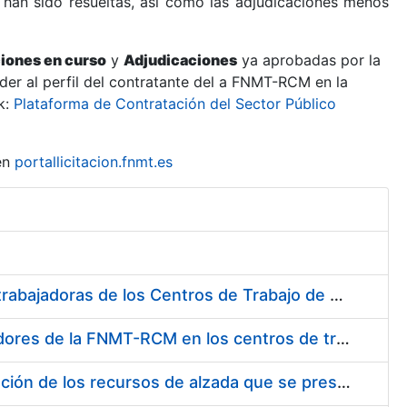
 han sido resueltas, así como las adjudicaciones menos
ciones en curso
y
Adjudicaciones
ya aprobadas por la
er al perfil del contratante del a FNMT-RCM en la
k:
Plataforma de Contratación del Sector Público
en
portallicitacion.fnmt.es
Suministro de Protectores Auditivos a medida para las personas trabajadoras de los Centros de Trabajo de Madrid y Burgos
Suministro de gafas graduadas antiproyecciones para los trabajadores de la FNMT-RCM en los centros de trabajo de Madrid y Burgos
Servicios de una empresa externa para el asesoramiento y resolución de los recursos de alzada que se presentan relacionados con procesos de selección para la FNMT-RCM