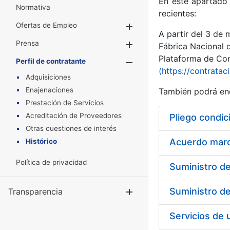
En este apartado 
Normativa
recientes:
Ofertas de Empleo
Mostrar/Ocultar
A partir del 3 de
Prensa
Mostrar/Ocultar
Fábrica Nacional 
Plataforma de Cont
Perfil de contratante
Mostrar/Oculta
(https://contratac
Adquisiciones
Enajenaciones
También podrá enc
Prestación de Servicios
Acreditación de Proveedores
Pliego condic
Otras cuestiones de interés
Acuerdo marco
Histórico
Política de privacidad
Transparencia
Mostrar/Ocul