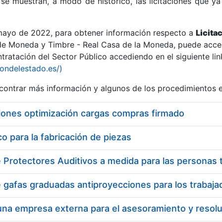
se muestran, a modo de histórico, las licitaciones que ya
 mayo de 2022, para obtener información respecto a
Licita
de Moneda y Timbre - Real Casa de la Moneda, puede acced
ratación del Sector Público accediendo en el siguiente lin
r
iondelestado.es/)
ontrar más información y algunos de los procedimientos 
iones optimización cargas compras firmado
 para la fabricación de piezas
tar