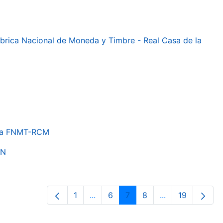
 Fábrica Nacional de Moneda y Timbre - Real Casa de la
e la FNMT-RCM
ON
1
...
6
7
8
...
19
Página
Páginas intermedias Use TAB para 
Página
Página
Página
Páginas interme
Página