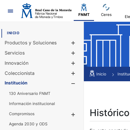
Navegación
FNMT
Ceres
El
INICIO
Productos y Soluciones
Mostrar/Ocul
Servicios
Mostrar/Ocul
Innovación
Mostrar/Ocul
Coleccionista
Mostrar/Ocul
Inicio
Institu
Institución
Mostrar/Ocul
130 Aniversario FNMT
Información institucional
Histórico
Compromisos
Mostrar/Ocultar
Agenda 2030 y ODS