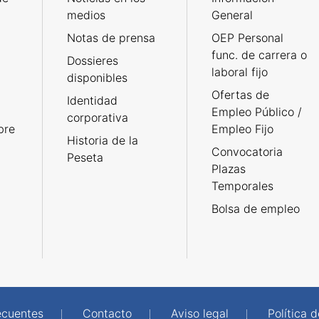
medios
General
Notas de prensa
OEP Personal
func. de carrera o
Dossieres
laboral fijo
disponibles
Ofertas de
Identidad
Empleo Público /
corporativa
bre
Empleo Fijo
Historia de la
Convocatoria
Peseta
Plazas
Temporales
Bolsa de empleo
ecuentes
Contacto
Aviso legal
Política 