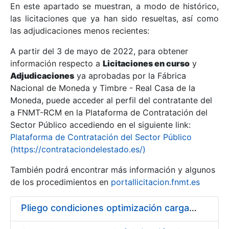
En este apartado se muestran, a modo de histórico,
las licitaciones que ya han sido resueltas, así como
Mostrar/Ocultar
las adjudicaciones menos recientes:
Mostrar/Ocultar
A partir del 3 de mayo de 2022, para obtener
información respecto a
Mostrar/Ocultar
Licitaciones en curso
y
Adjudicaciones
ya aprobadas por la Fábrica
Nacional de Moneda y Timbre - Real Casa de la
Moneda, puede acceder al perfil del contratante del
a FNMT-RCM en la Plataforma de Contratación del
Sector Público accediendo en el siguiente link:
Plataforma de Contratación del Sector Público
(https://contrataciondelestado.es/)
También podrá encontrar más información y algunos
de los procedimientos en
portallicitacion.fnmt.es
Mostrar/Ocultar
Pliego condiciones optimización cargas compras firmado