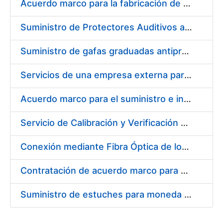
Acuerdo marco para la fabricación de piezas
Suministro de Protectores Auditivos a medida para las personas trabajadoras de los Centros de Trabajo de Madrid y Burgos
Suministro de gafas graduadas antiproyecciones para los trabajadores de la FNMT-RCM en los centros de trabajo de Madrid y Burgos
Servicios de una empresa externa para el asesoramiento y resolución de los recursos de alzada que se presentan relacionados con procesos de selección para la FNMT-RCM
Acuerdo marco para el suministro e instalación de persianas, estores y otros complementos
Servicio de Calibración y Verificación Externa de los Equipos de Medición del Servicio de Prevención de la FNMT-RCM
Conexión mediante Fibra Óptica de los Centros de Proceso de Datos (CPDs) de las sedes de la FNMT-RCM de Burgos y Madrid
Contratación de acuerdo marco para el Suministro de Material de Electricidad para la Fábrica Nacional de Moneda y Timbre-Real Casa de la Moneda en su centro de trabajo de Burgos
Suministro de estuches para moneda de 30 €