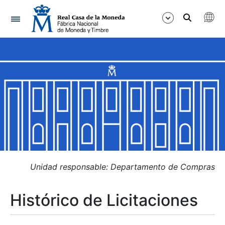
Navegación
Mostrar/Ocultar
Mostrar/Ocultar
Mostrar/Ocultar
Mostrar/Ocultar
Mostrar/Ocultar
Unidad responsable: Departamento de Compras
Histórico de Licitaciones
Mostrar/Ocultar