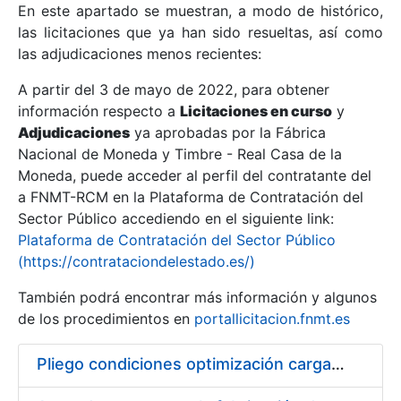
En este apartado se muestran, a modo de histórico,
las licitaciones que ya han sido resueltas, así como
Mostrar/Ocultar
las adjudicaciones menos recientes:
Mostrar/Ocultar
A partir del 3 de mayo de 2022, para obtener
información respecto a
Mostrar/Ocultar
Licitaciones en curso
y
Adjudicaciones
ya aprobadas por la Fábrica
Nacional de Moneda y Timbre - Real Casa de la
Moneda, puede acceder al perfil del contratante del
a FNMT-RCM en la Plataforma de Contratación del
Sector Público accediendo en el siguiente link:
Plataforma de Contratación del Sector Público
(https://contrataciondelestado.es/)
También podrá encontrar más información y algunos
de los procedimientos en
portallicitacion.fnmt.es
Mostrar/Ocultar
Pliego condiciones optimización cargas compras firmado