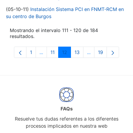
(05-10-11)
Instalación Sistema PCI en FNMT-RCM en
su centro de Burgos
Mostrando el intervalo 111 - 120 de 184
resultados.
1
...
11
12
13
...
19
Página
Páginas intermedias Use TAB para despl
Página
Página
Página
Páginas intermedia
Página
FAQs
Resuelve tus dudas referentes a los diferentes
procesos implicados en nuestra web