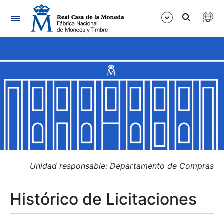
Navegación
Mostrar/Ocultar
Mostrar/Ocultar
Mostrar/Ocultar
Mostrar/Ocultar
Mostrar/Ocultar
Unidad responsable: Departamento de Compras
Histórico de Licitaciones
Mostrar/Ocultar