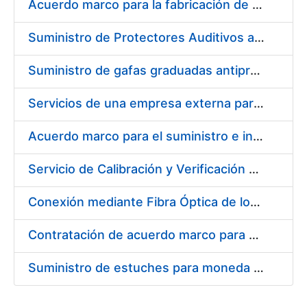
Acuerdo marco para la fabricación de piezas
Suministro de Protectores Auditivos a medida para las personas trabajadoras de los Centros de Trabajo de Madrid y Burgos
Suministro de gafas graduadas antiproyecciones para los trabajadores de la FNMT-RCM en los centros de trabajo de Madrid y Burgos
Servicios de una empresa externa para el asesoramiento y resolución de los recursos de alzada que se presentan relacionados con procesos de selección para la FNMT-RCM
Acuerdo marco para el suministro e instalación de persianas, estores y otros complementos
Servicio de Calibración y Verificación Externa de los Equipos de Medición del Servicio de Prevención de la FNMT-RCM
Conexión mediante Fibra Óptica de los Centros de Proceso de Datos (CPDs) de las sedes de la FNMT-RCM de Burgos y Madrid
Contratación de acuerdo marco para el Suministro de Material de Electricidad para la Fábrica Nacional de Moneda y Timbre-Real Casa de la Moneda en su centro de trabajo de Burgos
Suministro de estuches para moneda de 30 €