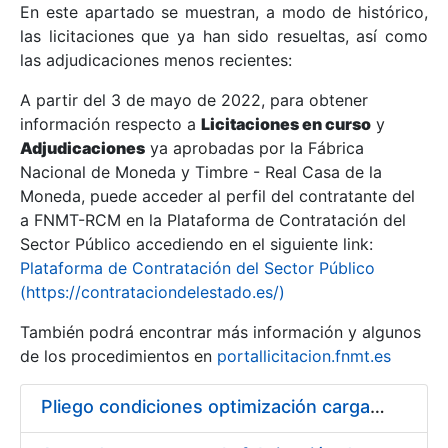
En este apartado se muestran, a modo de histórico,
las licitaciones que ya han sido resueltas, así como
Mostrar/Ocultar
las adjudicaciones menos recientes:
Mostrar/Ocultar
A partir del 3 de mayo de 2022, para obtener
información respecto a
Mostrar/Ocultar
Licitaciones en curso
y
Adjudicaciones
ya aprobadas por la Fábrica
Nacional de Moneda y Timbre - Real Casa de la
Moneda, puede acceder al perfil del contratante del
a FNMT-RCM en la Plataforma de Contratación del
Sector Público accediendo en el siguiente link:
Plataforma de Contratación del Sector Público
(https://contrataciondelestado.es/)
También podrá encontrar más información y algunos
de los procedimientos en
portallicitacion.fnmt.es
Mostrar/Ocultar
Pliego condiciones optimización cargas compras firmado