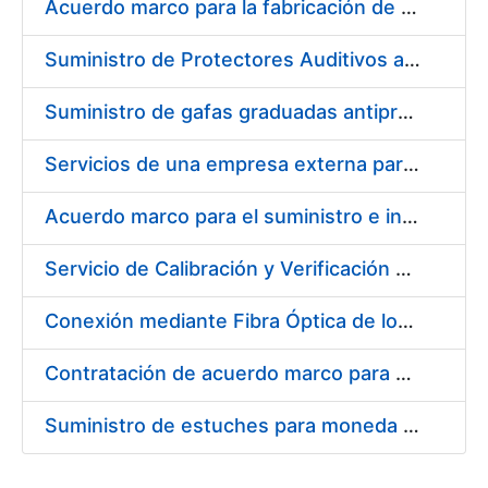
Acuerdo marco para la fabricación de piezas
Suministro de Protectores Auditivos a medida para las personas trabajadoras de los Centros de Trabajo de Madrid y Burgos
Suministro de gafas graduadas antiproyecciones para los trabajadores de la FNMT-RCM en los centros de trabajo de Madrid y Burgos
Servicios de una empresa externa para el asesoramiento y resolución de los recursos de alzada que se presentan relacionados con procesos de selección para la FNMT-RCM
Acuerdo marco para el suministro e instalación de persianas, estores y otros complementos
Servicio de Calibración y Verificación Externa de los Equipos de Medición del Servicio de Prevención de la FNMT-RCM
Conexión mediante Fibra Óptica de los Centros de Proceso de Datos (CPDs) de las sedes de la FNMT-RCM de Burgos y Madrid
Contratación de acuerdo marco para el Suministro de Material de Electricidad para la Fábrica Nacional de Moneda y Timbre-Real Casa de la Moneda en su centro de trabajo de Burgos
Suministro de estuches para moneda de 30 €