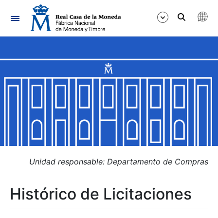
Navegación
Mostrar/Ocultar
Mostrar/Ocultar
Mostrar/Ocultar
Mostrar/Ocultar
Mostrar/Ocultar
Unidad responsable: Departamento de Compras
Histórico de Licitaciones
Mostrar/Ocultar