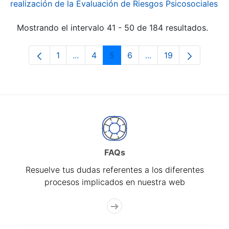
realización de la Evaluación de Riesgos Psicosociales
Mostrando el intervalo 41 - 50 de 184 resultados.
1
...
4
5
6
...
19
Página
Páginas intermedias Use TAB para desp
Página
Página
Página
Páginas intermedias
Página
FAQs
Resuelve tus dudas referentes a los diferentes
procesos implicados en nuestra web