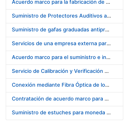
Acuerdo marco para la fabricación de piezas
Suministro de Protectores Auditivos a medida para las personas trabajadoras de los Centros de Trabajo de Madrid y Burgos
Suministro de gafas graduadas antiproyecciones para los trabajadores de la FNMT-RCM en los centros de trabajo de Madrid y Burgos
Servicios de una empresa externa para el asesoramiento y resolución de los recursos de alzada que se presentan relacionados con procesos de selección para la FNMT-RCM
Acuerdo marco para el suministro e instalación de persianas, estores y otros complementos
Servicio de Calibración y Verificación Externa de los Equipos de Medición del Servicio de Prevención de la FNMT-RCM
Conexión mediante Fibra Óptica de los Centros de Proceso de Datos (CPDs) de las sedes de la FNMT-RCM de Burgos y Madrid
Contratación de acuerdo marco para el Suministro de Material de Electricidad para la Fábrica Nacional de Moneda y Timbre-Real Casa de la Moneda en su centro de trabajo de Burgos
Suministro de estuches para moneda de 30 €