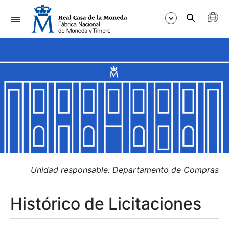
Navegación
Mostrar/Ocultar
Mostrar/Ocultar
Mostrar/Ocultar
Mostrar/Ocultar
Mostrar/Ocultar
Unidad responsable: Departamento de Compras
Histórico de Licitaciones
Mostrar/Ocultar