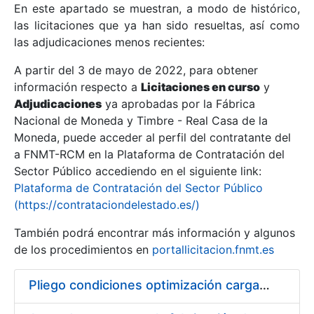
En este apartado se muestran, a modo de histórico,
las licitaciones que ya han sido resueltas, así como
Mostrar/Ocultar
las adjudicaciones menos recientes:
Mostrar/Ocultar
A partir del 3 de mayo de 2022, para obtener
información respecto a
Mostrar/Ocultar
Licitaciones en curso
y
Adjudicaciones
ya aprobadas por la Fábrica
Nacional de Moneda y Timbre - Real Casa de la
Moneda, puede acceder al perfil del contratante del
a FNMT-RCM en la Plataforma de Contratación del
Sector Público accediendo en el siguiente link:
Plataforma de Contratación del Sector Público
(https://contrataciondelestado.es/)
También podrá encontrar más información y algunos
de los procedimientos en
portallicitacion.fnmt.es
Mostrar/Ocultar
Pliego condiciones optimización cargas compras firmado