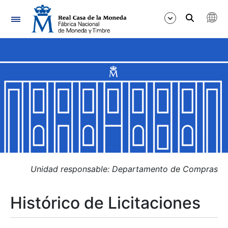
Navegación
Mostrar/Ocultar
Mostrar/Ocultar
Mostrar/Ocultar
Mostrar/Ocultar
Mostrar/Ocultar
Unidad responsable: Departamento de Compras
Histórico de Licitaciones
Mostrar/Ocultar