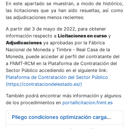
En este apartado se muestran, a modo de histórico,
las licitaciones que ya han sido resueltas, así como
Mostrar/Ocultar
las adjudicaciones menos recientes:
Mostrar/Ocultar
A partir del 3 de mayo de 2022, para obtener
información respecto a
Mostrar/Ocultar
Licitaciones en curso
y
Adjudicaciones
ya aprobadas por la Fábrica
Nacional de Moneda y Timbre - Real Casa de la
Moneda, puede acceder al perfil del contratante del
a FNMT-RCM en la Plataforma de Contratación del
Sector Público accediendo en el siguiente link:
Plataforma de Contratación del Sector Público
(https://contrataciondelestado.es/)
También podrá encontrar más información y algunos
de los procedimientos en
portallicitacion.fnmt.es
Mostrar/Ocultar
Pliego condiciones optimización cargas compras firmado