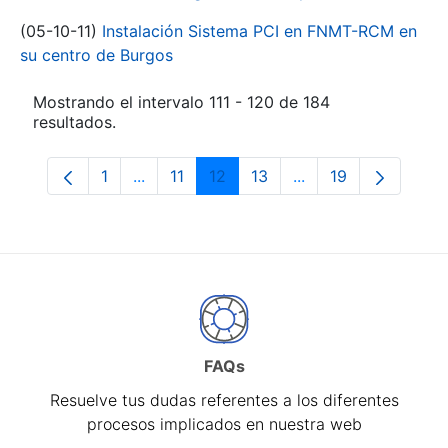
(05-10-11)
Instalación Sistema PCI en FNMT-RCM en
su centro de Burgos
Mostrando el intervalo 111 - 120 de 184
resultados.
1
...
11
12
13
...
19
Página
Páginas intermedias Use TAB para despl
Página
Página
Página
Páginas intermedia
Página
FAQs
Resuelve tus dudas referentes a los diferentes
procesos implicados en nuestra web