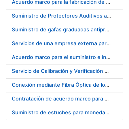
Acuerdo marco para la fabricación de piezas
Suministro de Protectores Auditivos a medida para las personas trabajadoras de los Centros de Trabajo de Madrid y Burgos
Suministro de gafas graduadas antiproyecciones para los trabajadores de la FNMT-RCM en los centros de trabajo de Madrid y Burgos
Servicios de una empresa externa para el asesoramiento y resolución de los recursos de alzada que se presentan relacionados con procesos de selección para la FNMT-RCM
Acuerdo marco para el suministro e instalación de persianas, estores y otros complementos
Servicio de Calibración y Verificación Externa de los Equipos de Medición del Servicio de Prevención de la FNMT-RCM
Conexión mediante Fibra Óptica de los Centros de Proceso de Datos (CPDs) de las sedes de la FNMT-RCM de Burgos y Madrid
Contratación de acuerdo marco para el Suministro de Material de Electricidad para la Fábrica Nacional de Moneda y Timbre-Real Casa de la Moneda en su centro de trabajo de Burgos
Suministro de estuches para moneda de 30 €