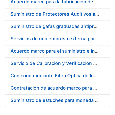
Acuerdo marco para la fabricación de piezas
Suministro de Protectores Auditivos a medida para las personas trabajadoras de los Centros de Trabajo de Madrid y Burgos
Suministro de gafas graduadas antiproyecciones para los trabajadores de la FNMT-RCM en los centros de trabajo de Madrid y Burgos
Servicios de una empresa externa para el asesoramiento y resolución de los recursos de alzada que se presentan relacionados con procesos de selección para la FNMT-RCM
Acuerdo marco para el suministro e instalación de persianas, estores y otros complementos
Servicio de Calibración y Verificación Externa de los Equipos de Medición del Servicio de Prevención de la FNMT-RCM
Conexión mediante Fibra Óptica de los Centros de Proceso de Datos (CPDs) de las sedes de la FNMT-RCM de Burgos y Madrid
Contratación de acuerdo marco para el Suministro de Material de Electricidad para la Fábrica Nacional de Moneda y Timbre-Real Casa de la Moneda en su centro de trabajo de Burgos
Suministro de estuches para moneda de 30 €