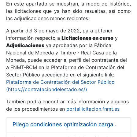
En este apartado se muestran, a modo de histórico,
las licitaciones que ya han sido resueltas, así como
Mostrar/Ocultar
las adjudicaciones menos recientes:
Mostrar/Ocultar
A partir del 3 de mayo de 2022, para obtener
información respecto a
Mostrar/Ocultar
Licitaciones en curso
y
Adjudicaciones
ya aprobadas por la Fábrica
Nacional de Moneda y Timbre - Real Casa de la
Moneda, puede acceder al perfil del contratante del
a FNMT-RCM en la Plataforma de Contratación del
Sector Público accediendo en el siguiente link:
Plataforma de Contratación del Sector Público
(https://contrataciondelestado.es/)
También podrá encontrar más información y algunos
de los procedimientos en
portallicitacion.fnmt.es
Mostrar/Ocultar
Pliego condiciones optimización cargas compras firmado