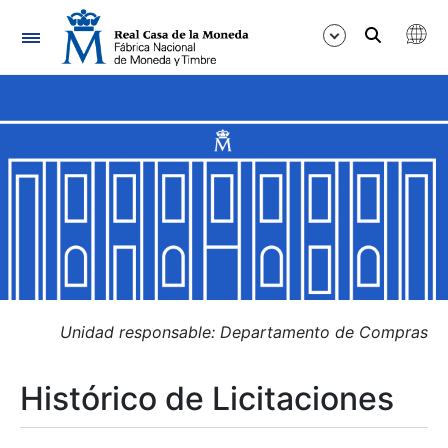
Navegación
Mostrar/Ocultar
Mostrar/Ocultar
Mostrar/Ocultar
Mostrar/Ocultar
Mostrar/Ocultar
Unidad responsable: Departamento de Compras
Histórico de Licitaciones
Mostrar/Ocultar