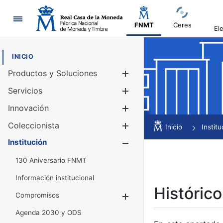
Navegación
FNMT
Ceres
El
INICIO
Productos y Soluciones
Mostrar/Ocul
Servicios
Mostrar/Ocul
Innovación
Mostrar/Ocul
Coleccionista
Mostrar/Ocul
Inicio
Institu
Institución
Mostrar/Ocul
130 Aniversario FNMT
Información institucional
Histórico
Compromisos
Mostrar/Ocultar
Agenda 2030 y ODS