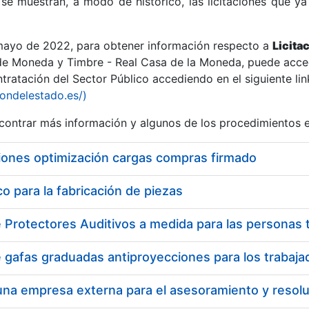
se muestran, a modo de histórico, las licitaciones que ya
 mayo de 2022, para obtener información respecto a
Licita
de Moneda y Timbre - Real Casa de la Moneda, puede acced
ratación del Sector Público accediendo en el siguiente lin
r
iondelestado.es/)
ontrar más información y algunos de los procedimientos 
iones optimización cargas compras firmado
 para la fabricación de piezas
tar