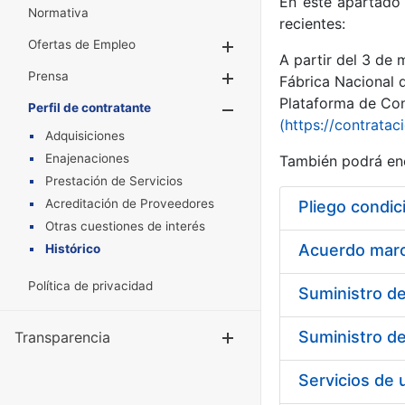
En este apartado 
Normativa
recientes:
Ofertas de Empleo
Mostrar/Ocultar
A partir del 3 de
Prensa
Mostrar/Ocultar
Fábrica Nacional 
Plataforma de Cont
Perfil de contratante
Mostrar/Oculta
(https://contratac
Adquisiciones
Enajenaciones
También podrá enc
Prestación de Servicios
Acreditación de Proveedores
Pliego condic
Otras cuestiones de interés
Acuerdo marco
Histórico
Política de privacidad
Transparencia
Mostrar/Ocul