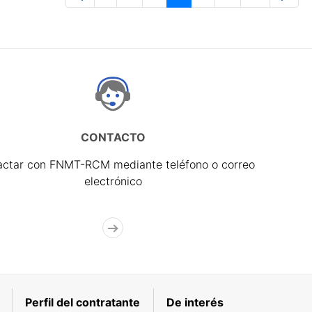
Página
Páginas intermedias Use TAB para 
Página
Página
Página
Páginas interme
Página
CONTACTO
actar con FNMT-RCM mediante teléfono o correo
electrónico
Perfil del contratante
De interés