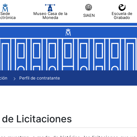
Sede
Museo Casa de la
Escuela de
SIAEN
ectrónica
Moneda
Grabado
tar
tar
tar
tar
ción
Perfil de contratante
tar
 de Licitaciones