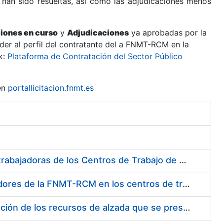
 han sido resueltas, así como las adjudicaciones menos
ciones en curso
y
Adjudicaciones
ya aprobadas por la
er al perfil del contratante del a FNMT-RCM en la
k:
Plataforma de Contratación del Sector Público
en
portallicitacion.fnmt.es
Suministro de Protectores Auditivos a medida para las personas trabajadoras de los Centros de Trabajo de Madrid y Burgos
Suministro de gafas graduadas antiproyecciones para los trabajadores de la FNMT-RCM en los centros de trabajo de Madrid y Burgos
Servicios de una empresa externa para el asesoramiento y resolución de los recursos de alzada que se presentan relacionados con procesos de selección para la FNMT-RCM