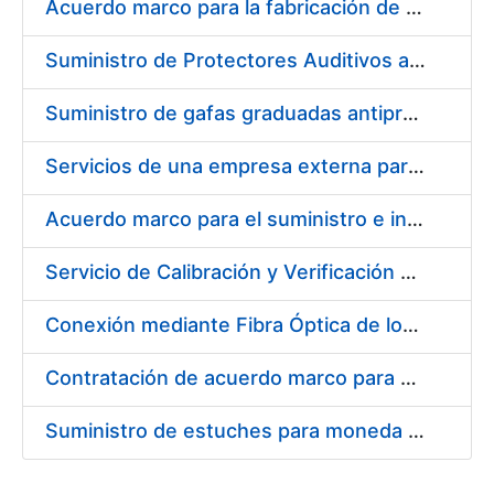
Acuerdo marco para la fabricación de piezas
Suministro de Protectores Auditivos a medida para las personas trabajadoras de los Centros de Trabajo de Madrid y Burgos
Suministro de gafas graduadas antiproyecciones para los trabajadores de la FNMT-RCM en los centros de trabajo de Madrid y Burgos
Servicios de una empresa externa para el asesoramiento y resolución de los recursos de alzada que se presentan relacionados con procesos de selección para la FNMT-RCM
Acuerdo marco para el suministro e instalación de persianas, estores y otros complementos
Servicio de Calibración y Verificación Externa de los Equipos de Medición del Servicio de Prevención de la FNMT-RCM
Conexión mediante Fibra Óptica de los Centros de Proceso de Datos (CPDs) de las sedes de la FNMT-RCM de Burgos y Madrid
Contratación de acuerdo marco para el Suministro de Material de Electricidad para la Fábrica Nacional de Moneda y Timbre-Real Casa de la Moneda en su centro de trabajo de Burgos
Suministro de estuches para moneda de 30 €