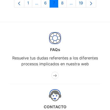
1
...
6
7
8
...
19
Página
Páginas intermedias Use TAB para desp
Página
Página
Página
Páginas intermedias 
Página
FAQs
Resuelve tus dudas referentes a los diferentes
procesos implicados en nuestra web
CONTACTO