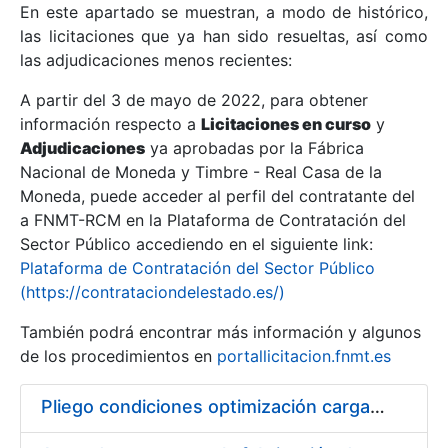
En este apartado se muestran, a modo de histórico,
las licitaciones que ya han sido resueltas, así como
Mostrar/Ocultar
las adjudicaciones menos recientes:
Mostrar/Ocultar
A partir del 3 de mayo de 2022, para obtener
información respecto a
Mostrar/Ocultar
Licitaciones en curso
y
Adjudicaciones
ya aprobadas por la Fábrica
Nacional de Moneda y Timbre - Real Casa de la
Moneda, puede acceder al perfil del contratante del
a FNMT-RCM en la Plataforma de Contratación del
Sector Público accediendo en el siguiente link:
Plataforma de Contratación del Sector Público
(https://contrataciondelestado.es/)
También podrá encontrar más información y algunos
de los procedimientos en
portallicitacion.fnmt.es
Mostrar/Ocultar
Pliego condiciones optimización cargas compras firmado