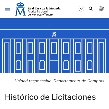
Navegación
Mostrar/Ocultar
Mostrar/Ocultar
Mostrar/Ocultar
Mostrar/Ocultar
Mostrar/Ocultar
Unidad responsable: Departamento de Compras
Histórico de Licitaciones
Mostrar/Ocultar