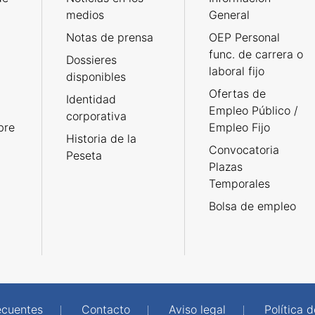
medios
General
Notas de prensa
OEP Personal
func. de carrera o
Dossieres
laboral fijo
disponibles
Ofertas de
Identidad
Empleo Público /
corporativa
bre
Empleo Fijo
Historia de la
Convocatoria
Peseta
Plazas
Temporales
Bolsa de empleo
ecuentes
Contacto
Aviso legal
Política 