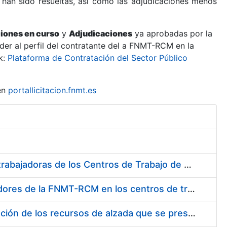
 han sido resueltas, así como las adjudicaciones menos
ciones en curso
y
Adjudicaciones
ya aprobadas por la
er al perfil del contratante del a FNMT-RCM en la
k:
Plataforma de Contratación del Sector Público
en
portallicitacion.fnmt.es
Suministro de Protectores Auditivos a medida para las personas trabajadoras de los Centros de Trabajo de Madrid y Burgos
Suministro de gafas graduadas antiproyecciones para los trabajadores de la FNMT-RCM en los centros de trabajo de Madrid y Burgos
Servicios de una empresa externa para el asesoramiento y resolución de los recursos de alzada que se presentan relacionados con procesos de selección para la FNMT-RCM