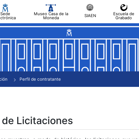
Sede
Museo Casa de la
Escuela de
SIAEN
ectrónica
Moneda
Grabado
tar
tar
tar
tar
ción
Perfil de contratante
tar
 de Licitaciones