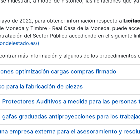
se muestran, a modo de histórico, las licitaciones que ya
 mayo de 2022, para obtener información respecto a
Licita
de Moneda y Timbre - Real Casa de la Moneda, puede acced
ratación del Sector Público accediendo en el siguiente lin
r
iondelestado.es/)
ontrar más información y algunos de los procedimientos 
iones optimización cargas compras firmado
 para la fabricación de piezas
tar