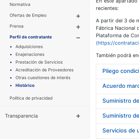
En este apartado 
Normativa
recientes:
Ofertas de Empleo
Mostrar/Ocultar
A partir del 3 de
Prensa
Mostrar/Ocultar
Fábrica Nacional 
Plataforma de Cont
Perfil de contratante
Mostrar/Oculta
(https://contratac
Adquisiciones
Enajenaciones
También podrá enc
Prestación de Servicios
Acreditación de Proveedores
Pliego condic
Otras cuestiones de interés
Acuerdo marco
Histórico
Política de privacidad
Transparencia
Mostrar/Ocul