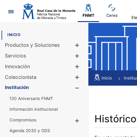
Navegación
FNMT
Ceres
El
INICIO
Productos y Soluciones
Mostrar/Ocul
Servicios
Mostrar/Ocul
Innovación
Mostrar/Ocul
Coleccionista
Mostrar/Ocul
Inicio
Institu
Institución
Mostrar/Ocul
130 Aniversario FNMT
Información institucional
Histórico
Compromisos
Mostrar/Ocultar
Agenda 2030 y ODS