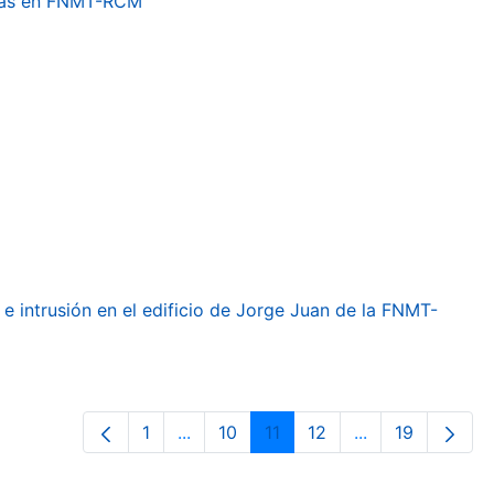
etas en FNMT-RCM
e intrusión en el edificio de Jorge Juan de la FNMT-
1
...
10
11
12
...
19
Página
Páginas intermedias Use TAB para de
Página
Página
Página
Páginas interme
Página