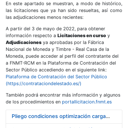
En este apartado se muestran, a modo de histórico,
las licitaciones que ya han sido resueltas, así como
Mostrar/Ocultar
las adjudicaciones menos recientes:
Mostrar/Ocultar
A partir del 3 de mayo de 2022, para obtener
información respecto a
Mostrar/Ocultar
Licitaciones en curso
y
Adjudicaciones
ya aprobadas por la Fábrica
Nacional de Moneda y Timbre - Real Casa de la
Moneda, puede acceder al perfil del contratante del
a FNMT-RCM en la Plataforma de Contratación del
Sector Público accediendo en el siguiente link:
Plataforma de Contratación del Sector Público
(https://contrataciondelestado.es/)
También podrá encontrar más información y algunos
de los procedimientos en
portallicitacion.fnmt.es
Mostrar/Ocultar
Pliego condiciones optimización cargas compras firmado