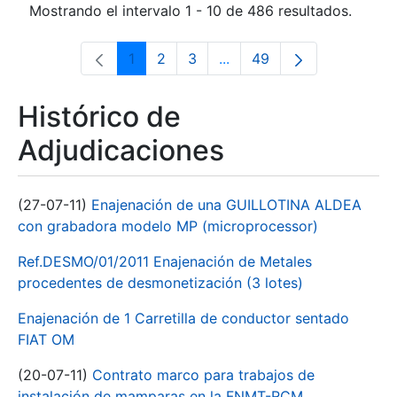
Mostrando el intervalo 1 - 10 de 486 resultados.
1
2
3
...
49
Página
Página
Página
Páginas intermedias Use 
Página
Histórico de
Adjudicaciones
(27-07-11)
Enajenación de una GUILLOTINA ALDEA
con grabadora modelo MP (microprocessor)
Ref.DESMO/01/2011 Enajenación de Metales
procedentes de desmonetización (3 lotes)
Enajenación de 1 Carretilla de conductor sentado
FIAT OM
(20-07-11)
Contrato marco para trabajos de
instalación de mamparas en la FNMT-RCM