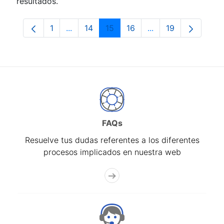
resultados.
1
...
14
15
16
...
19
Página
Páginas intermedias Use TAB para despla
Página
Página
Página
Páginas intermedia
Página
FAQs
Resuelve tus dudas referentes a los diferentes
procesos implicados en nuestra web