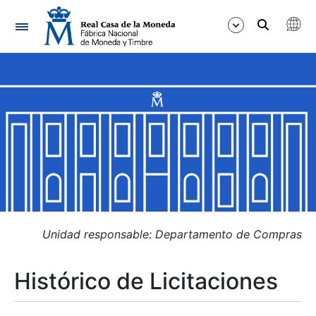
Navegación
Mostrar/Ocultar
Mostrar/Ocultar
Mostrar/Ocultar
Mostrar/Ocultar
Mostrar/Ocultar
Unidad responsable: Departamento de Compras
Histórico de Licitaciones
Mostrar/Ocultar