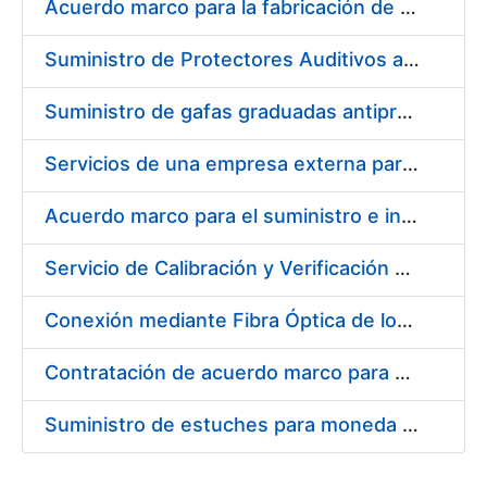
Acuerdo marco para la fabricación de piezas
Suministro de Protectores Auditivos a medida para las personas trabajadoras de los Centros de Trabajo de Madrid y Burgos
Suministro de gafas graduadas antiproyecciones para los trabajadores de la FNMT-RCM en los centros de trabajo de Madrid y Burgos
Servicios de una empresa externa para el asesoramiento y resolución de los recursos de alzada que se presentan relacionados con procesos de selección para la FNMT-RCM
Acuerdo marco para el suministro e instalación de persianas, estores y otros complementos
Servicio de Calibración y Verificación Externa de los Equipos de Medición del Servicio de Prevención de la FNMT-RCM
Conexión mediante Fibra Óptica de los Centros de Proceso de Datos (CPDs) de las sedes de la FNMT-RCM de Burgos y Madrid
Contratación de acuerdo marco para el Suministro de Material de Electricidad para la Fábrica Nacional de Moneda y Timbre-Real Casa de la Moneda en su centro de trabajo de Burgos
Suministro de estuches para moneda de 30 €