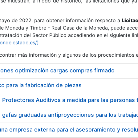
se muestran, a modo de histórico, las licitaciones que ya
 mayo de 2022, para obtener información respecto a
Licita
de Moneda y Timbre - Real Casa de la Moneda, puede acced
ratación del Sector Público accediendo en el siguiente lin
r
iondelestado.es/)
ontrar más información y algunos de los procedimientos 
iones optimización cargas compras firmado
 para la fabricación de piezas
tar