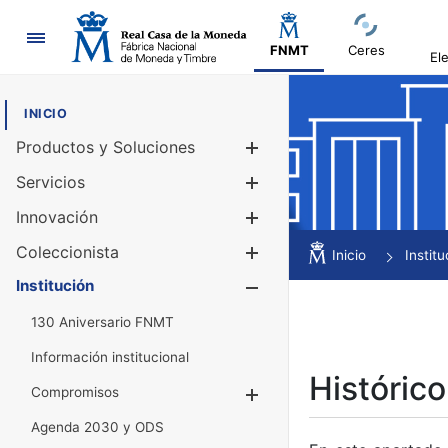
Navegación
FNMT
Ceres
El
INICIO
Productos y Soluciones
Mostrar/Ocul
Servicios
Mostrar/Ocul
Innovación
Mostrar/Ocul
Coleccionista
Mostrar/Ocul
Inicio
Institu
Institución
Mostrar/Ocul
130 Aniversario FNMT
Información institucional
Histórico
Compromisos
Mostrar/Ocultar
Agenda 2030 y ODS