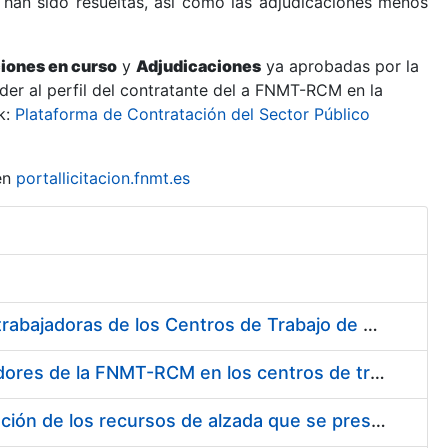
 han sido resueltas, así como las adjudicaciones menos
ciones en curso
y
Adjudicaciones
ya aprobadas por la
er al perfil del contratante del a FNMT-RCM en la
k:
Plataforma de Contratación del Sector Público
en
portallicitacion.fnmt.es
Suministro de Protectores Auditivos a medida para las personas trabajadoras de los Centros de Trabajo de Madrid y Burgos
Suministro de gafas graduadas antiproyecciones para los trabajadores de la FNMT-RCM en los centros de trabajo de Madrid y Burgos
Servicios de una empresa externa para el asesoramiento y resolución de los recursos de alzada que se presentan relacionados con procesos de selección para la FNMT-RCM