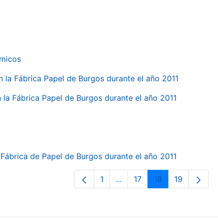
ímicos
en la Fábrica Papel de Burgos durante el año 2011
en la Fábrica Papel de Burgos durante el año 2011
la Fábrica de Papel de Burgos durante el año 2011
1
...
17
18
19
Página
Páginas intermedias Use T
Página
Página
Página