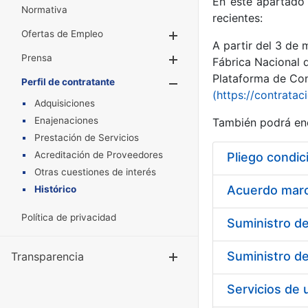
En este apartado 
Normativa
recientes:
Ofertas de Empleo
Mostrar/Ocultar
A partir del 3 de
Prensa
Mostrar/Ocultar
Fábrica Nacional 
Plataforma de Cont
Perfil de contratante
Mostrar/Oculta
(https://contratac
Adquisiciones
Enajenaciones
También podrá enc
Prestación de Servicios
Acreditación de Proveedores
Pliego condic
Otras cuestiones de interés
Acuerdo marco
Histórico
Política de privacidad
Transparencia
Mostrar/Ocul