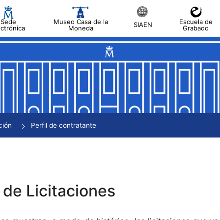
Sede
Museo Casa de la
Escuela de
SIAEN
ectrónica
Moneda
Grabado
tar
tar
tar
tar
ción
Perfil de contratante
tar
 de Licitaciones