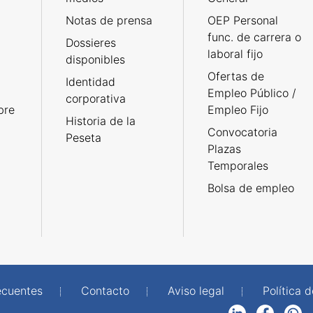
Notas de prensa
OEP Personal
func. de carrera o
Dossieres
laboral fijo
disponibles
Ofertas de
Identidad
Empleo Público /
corporativa
bre
Empleo Fijo
Historia de la
Convocatoria
Peseta
Plazas
Temporales
Bolsa de empleo
ecuentes
Contacto
Aviso legal
Política 