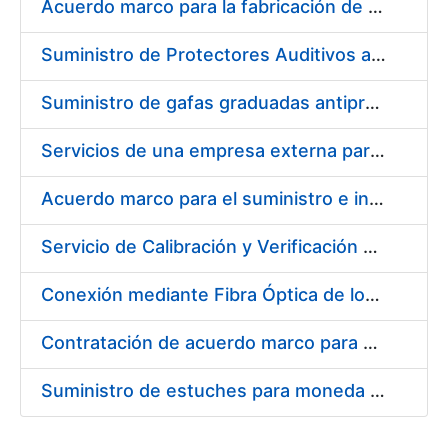
Acuerdo marco para la fabricación de piezas
Suministro de Protectores Auditivos a medida para las personas trabajadoras de los Centros de Trabajo de Madrid y Burgos
Suministro de gafas graduadas antiproyecciones para los trabajadores de la FNMT-RCM en los centros de trabajo de Madrid y Burgos
Servicios de una empresa externa para el asesoramiento y resolución de los recursos de alzada que se presentan relacionados con procesos de selección para la FNMT-RCM
Acuerdo marco para el suministro e instalación de persianas, estores y otros complementos
Servicio de Calibración y Verificación Externa de los Equipos de Medición del Servicio de Prevención de la FNMT-RCM
Conexión mediante Fibra Óptica de los Centros de Proceso de Datos (CPDs) de las sedes de la FNMT-RCM de Burgos y Madrid
Contratación de acuerdo marco para el Suministro de Material de Electricidad para la Fábrica Nacional de Moneda y Timbre-Real Casa de la Moneda en su centro de trabajo de Burgos
Suministro de estuches para moneda de 30 €