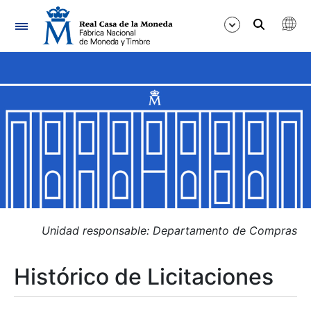
Navegación
Mostrar/Ocultar
Mostrar/Ocultar
Mostrar/Ocultar
Mostrar/Ocultar
Mostrar/Ocultar
Unidad responsable: Departamento de Compras
Histórico de Licitaciones
Mostrar/Ocultar