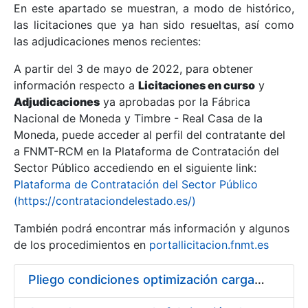
En este apartado se muestran, a modo de histórico,
las licitaciones que ya han sido resueltas, así como
Mostrar/Ocultar
las adjudicaciones menos recientes:
Mostrar/Ocultar
A partir del 3 de mayo de 2022, para obtener
información respecto a
Mostrar/Ocultar
Licitaciones en curso
y
Adjudicaciones
ya aprobadas por la Fábrica
Nacional de Moneda y Timbre - Real Casa de la
Moneda, puede acceder al perfil del contratante del
a FNMT-RCM en la Plataforma de Contratación del
Sector Público accediendo en el siguiente link:
Plataforma de Contratación del Sector Público
(https://contrataciondelestado.es/)
También podrá encontrar más información y algunos
de los procedimientos en
portallicitacion.fnmt.es
Mostrar/Ocultar
Pliego condiciones optimización cargas compras firmado