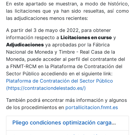
En este apartado se muestran, a modo de histórico,
las licitaciones que ya han sido resueltas, así como
Mostrar/Ocultar
las adjudicaciones menos recientes:
Mostrar/Ocultar
A partir del 3 de mayo de 2022, para obtener
información respecto a
Mostrar/Ocultar
Licitaciones en curso
y
Adjudicaciones
ya aprobadas por la Fábrica
Nacional de Moneda y Timbre - Real Casa de la
Moneda, puede acceder al perfil del contratante del
a FNMT-RCM en la Plataforma de Contratación del
Sector Público accediendo en el siguiente link:
Plataforma de Contratación del Sector Público
(https://contrataciondelestado.es/)
También podrá encontrar más información y algunos
de los procedimientos en
portallicitacion.fnmt.es
Mostrar/Ocultar
Pliego condiciones optimización cargas compras firmado