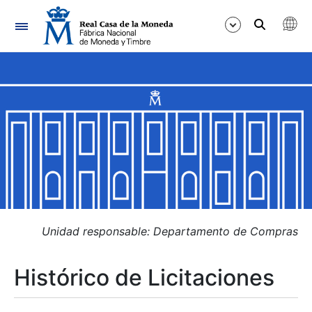
Navegación
Mostrar/Ocultar
Mostrar/Ocultar
Mostrar/Ocultar
Mostrar/Ocultar
Mostrar/Ocultar
Unidad responsable: Departamento de Compras
Histórico de Licitaciones
Mostrar/Ocultar