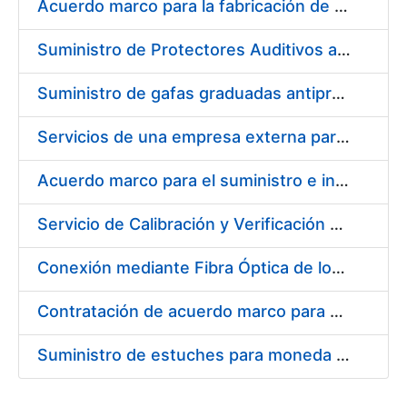
Acuerdo marco para la fabricación de piezas
Suministro de Protectores Auditivos a medida para las personas trabajadoras de los Centros de Trabajo de Madrid y Burgos
Suministro de gafas graduadas antiproyecciones para los trabajadores de la FNMT-RCM en los centros de trabajo de Madrid y Burgos
Servicios de una empresa externa para el asesoramiento y resolución de los recursos de alzada que se presentan relacionados con procesos de selección para la FNMT-RCM
Acuerdo marco para el suministro e instalación de persianas, estores y otros complementos
Servicio de Calibración y Verificación Externa de los Equipos de Medición del Servicio de Prevención de la FNMT-RCM
Conexión mediante Fibra Óptica de los Centros de Proceso de Datos (CPDs) de las sedes de la FNMT-RCM de Burgos y Madrid
Contratación de acuerdo marco para el Suministro de Material de Electricidad para la Fábrica Nacional de Moneda y Timbre-Real Casa de la Moneda en su centro de trabajo de Burgos
Suministro de estuches para moneda de 30 €