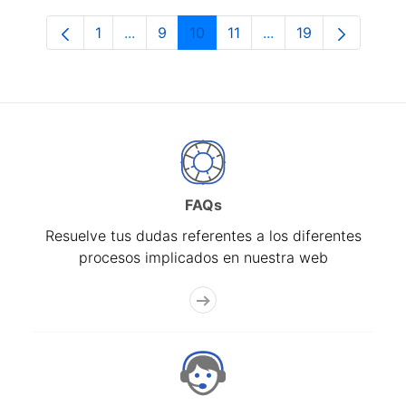
1
...
9
10
11
...
19
Página
Páginas intermedias Use TAB para despl
Página
Página
Página
Páginas intermedias
Página
FAQs
Resuelve tus dudas referentes a los diferentes
procesos implicados en nuestra web