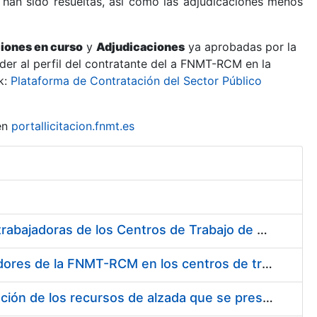
 han sido resueltas, así como las adjudicaciones menos
ciones en curso
y
Adjudicaciones
ya aprobadas por la
er al perfil del contratante del a FNMT-RCM en la
k:
Plataforma de Contratación del Sector Público
en
portallicitacion.fnmt.es
Suministro de Protectores Auditivos a medida para las personas trabajadoras de los Centros de Trabajo de Madrid y Burgos
Suministro de gafas graduadas antiproyecciones para los trabajadores de la FNMT-RCM en los centros de trabajo de Madrid y Burgos
Servicios de una empresa externa para el asesoramiento y resolución de los recursos de alzada que se presentan relacionados con procesos de selección para la FNMT-RCM