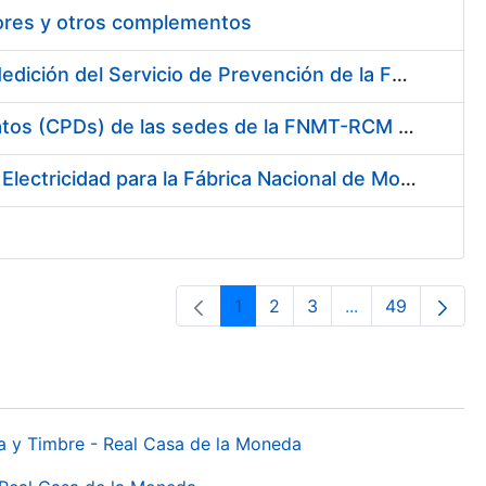
tores y otros complementos
Servicio de Calibración y Verificación Externa de los Equipos de Medición del Servicio de Prevención de la FNMT-RCM
Conexión mediante Fibra Óptica de los Centros de Proceso de Datos (CPDs) de las sedes de la FNMT-RCM de Burgos y Madrid
Contratación de acuerdo marco para el Suministro de Material de Electricidad para la Fábrica Nacional de Moneda y Timbre-Real Casa de la Moneda en su centro de trabajo de Burgos
1
2
3
...
49
Página
Página
Página
Páginas interme
Página
da y Timbre - Real Casa de la Moneda