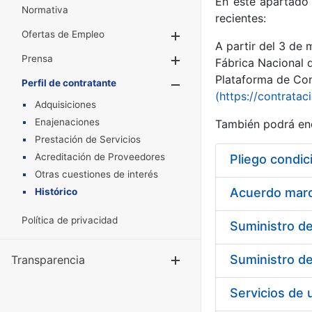
En este apartado 
Normativa
recientes:
Ofertas de Empleo
Mostrar/Ocultar
A partir del 3 de
Prensa
Mostrar/Ocultar
Fábrica Nacional 
Plataforma de Cont
Perfil de contratante
Mostrar/Oculta
(https://contratac
Adquisiciones
Enajenaciones
También podrá enc
Prestación de Servicios
Acreditación de Proveedores
Pliego condic
Otras cuestiones de interés
Acuerdo marco
Histórico
Política de privacidad
Transparencia
Mostrar/Ocul