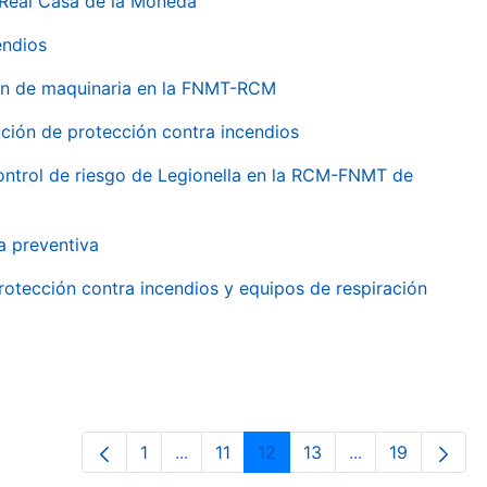
 Real Casa de la Moneda
endios
ión de maquinaria en la FNMT-RCM
ción de protección contra incendios
 control de riesgo de Legionella en la RCM-FNMT de
a preventiva
rotección contra incendios y equipos de respiración
1
...
11
12
13
...
19
Página
Páginas intermedias Use TAB para de
Página
Página
Página
Páginas interme
Página