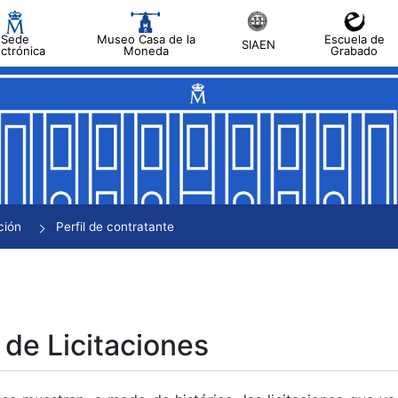
Sede
Museo Casa de la
Escuela de
SIAEN
ectrónica
Moneda
Grabado
tar
tar
tar
tar
ción
Perfil de contratante
tar
 de Licitaciones