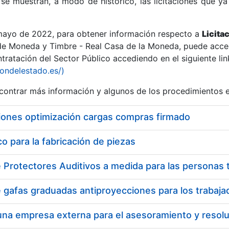
se muestran, a modo de histórico, las licitaciones que ya
 mayo de 2022, para obtener información respecto a
Licita
de Moneda y Timbre - Real Casa de la Moneda, puede acced
ratación del Sector Público accediendo en el siguiente lin
r
iondelestado.es/)
ontrar más información y algunos de los procedimientos 
iones optimización cargas compras firmado
 para la fabricación de piezas
tar