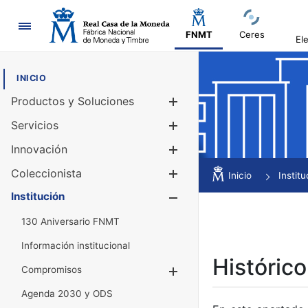
Navegación
FNMT
Ceres
El
INICIO
Productos y Soluciones
Mostrar/Ocul
Servicios
Mostrar/Ocul
Innovación
Mostrar/Ocul
Coleccionista
Mostrar/Ocul
Inicio
Institu
Institución
Mostrar/Ocul
130 Aniversario FNMT
Información institucional
Histórico
Compromisos
Mostrar/Ocultar
Agenda 2030 y ODS