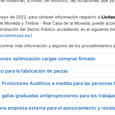
se muestran, a modo de histórico, las licitaciones que ya
 mayo de 2022, para obtener información respecto a
Licita
de Moneda y Timbre - Real Casa de la Moneda, puede acced
ratación del Sector Público accediendo en el siguiente lin
r
iondelestado.es/)
ontrar más información y algunos de los procedimientos 
iones optimización cargas compras firmado
 para la fabricación de piezas
tar