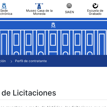
Sede
Museo Casa de la
Escuela de
SIAEN
ectrónica
Moneda
Grabado
tar
tar
tar
tar
ción
Perfil de contratante
tar
 de Licitaciones