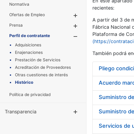
En este apartado 
Normativa
recientes:
Ofertas de Empleo
Mostrar/Ocultar
A partir del 3 de
Prensa
Mostrar/Ocultar
Fábrica Nacional 
Plataforma de Cont
Perfil de contratante
Mostrar/Oculta
(https://contratac
Adquisiciones
Enajenaciones
También podrá enc
Prestación de Servicios
Acreditación de Proveedores
Pliego condic
Otras cuestiones de interés
Acuerdo marco
Histórico
Política de privacidad
Transparencia
Mostrar/Ocul