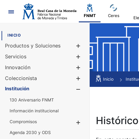
Navegación
FNMT
Ceres
El
INICIO
Productos y Soluciones
Mostrar/Ocul
Servicios
Mostrar/Ocul
Innovación
Mostrar/Ocul
Coleccionista
Mostrar/Ocul
Inicio
Institu
Institución
Mostrar/Ocul
130 Aniversario FNMT
Información institucional
Histórico
Compromisos
Mostrar/Ocultar
Agenda 2030 y ODS