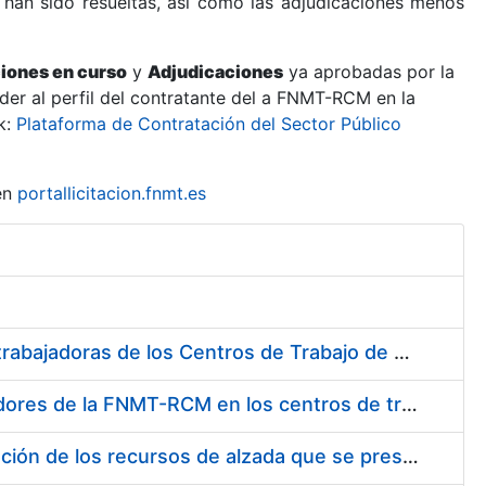
 han sido resueltas, así como las adjudicaciones menos
ciones en curso
y
Adjudicaciones
ya aprobadas por la
er al perfil del contratante del a FNMT-RCM en la
k:
Plataforma de Contratación del Sector Público
en
portallicitacion.fnmt.es
Suministro de Protectores Auditivos a medida para las personas trabajadoras de los Centros de Trabajo de Madrid y Burgos
Suministro de gafas graduadas antiproyecciones para los trabajadores de la FNMT-RCM en los centros de trabajo de Madrid y Burgos
Servicios de una empresa externa para el asesoramiento y resolución de los recursos de alzada que se presentan relacionados con procesos de selección para la FNMT-RCM