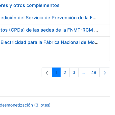
tores y otros complementos
Servicio de Calibración y Verificación Externa de los Equipos de Medición del Servicio de Prevención de la FNMT-RCM
Conexión mediante Fibra Óptica de los Centros de Proceso de Datos (CPDs) de las sedes de la FNMT-RCM de Burgos y Madrid
Contratación de acuerdo marco para el Suministro de Material de Electricidad para la Fábrica Nacional de Moneda y Timbre-Real Casa de la Moneda en su centro de trabajo de Burgos
1
2
3
...
49
Página
Página
Página
Páginas interme
Página
desmonetización (3 lotes)