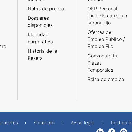
Notas de prensa
OEP Personal
func. de carrera o
Dossieres
laboral fijo
disponibles
Ofertas de
Identidad
Empleo Público /
corporativa
bre
Empleo Fijo
Historia de la
Convocatoria
Peseta
Plazas
Temporales
Bolsa de empleo
ecuentes
Contacto
Aviso legal
Política 