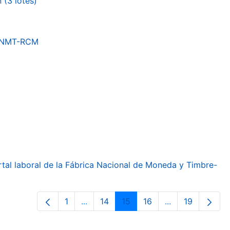
(3 lotes)
a FNMT-RCM
ortal laboral de la Fábrica Nacional de Moneda y Timbre-
1
...
14
15
16
...
19
Página
Páginas intermedias Use TAB para de
Página
Página
Página
Páginas interme
Página