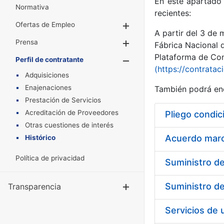
En este apartado 
Normativa
recientes:
Ofertas de Empleo
Mostrar/Ocultar
A partir del 3 de
Prensa
Mostrar/Ocultar
Fábrica Nacional 
Plataforma de Cont
Perfil de contratante
Mostrar/Oculta
(https://contratac
Adquisiciones
Enajenaciones
También podrá enc
Prestación de Servicios
Acreditación de Proveedores
Pliego condic
Otras cuestiones de interés
Acuerdo marco
Histórico
Política de privacidad
Transparencia
Mostrar/Ocul