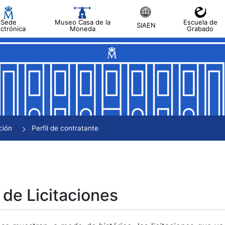
Sede
Museo Casa de la
Escuela de
SIAEN
ectrónica
Moneda
Grabado
tar
tar
tar
tar
ción
Perfil de contratante
tar
 de Licitaciones