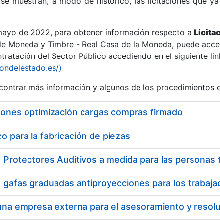
se muestran, a modo de histórico, las licitaciones que ya
 mayo de 2022, para obtener información respecto a
Licita
de Moneda y Timbre - Real Casa de la Moneda, puede acced
ratación del Sector Público accediendo en el siguiente lin
r
iondelestado.es/)
ontrar más información y algunos de los procedimientos 
iones optimización cargas compras firmado
 para la fabricación de piezas
tar