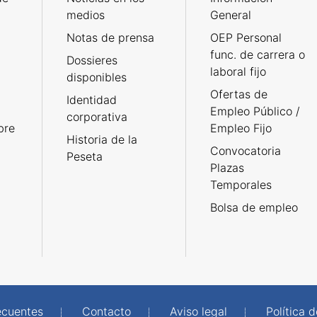
medios
General
Notas de prensa
OEP Personal
func. de carrera o
Dossieres
laboral fijo
disponibles
Ofertas de
Identidad
Empleo Público /
corporativa
bre
Empleo Fijo
Historia de la
Convocatoria
Peseta
Plazas
Temporales
Bolsa de empleo
ecuentes
Contacto
Aviso legal
Política 