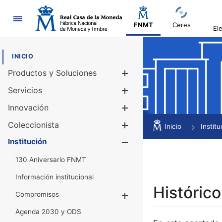
Navegación
FNMT
Ceres
El
INICIO
Productos y Soluciones
Mostrar/Ocul
Servicios
Mostrar/Ocul
Innovación
Mostrar/Ocul
Coleccionista
Mostrar/Ocul
Inicio
Institu
Institución
Mostrar/Ocul
130 Aniversario FNMT
Información institucional
Histórico
Compromisos
Mostrar/Ocultar
Agenda 2030 y ODS