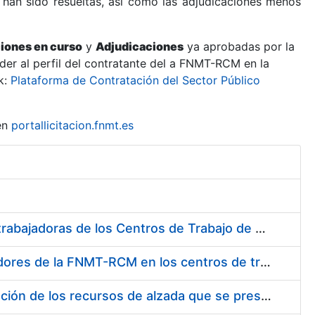
 han sido resueltas, así como las adjudicaciones menos
ciones en curso
y
Adjudicaciones
ya aprobadas por la
er al perfil del contratante del a FNMT-RCM en la
k:
Plataforma de Contratación del Sector Público
en
portallicitacion.fnmt.es
Suministro de Protectores Auditivos a medida para las personas trabajadoras de los Centros de Trabajo de Madrid y Burgos
Suministro de gafas graduadas antiproyecciones para los trabajadores de la FNMT-RCM en los centros de trabajo de Madrid y Burgos
Servicios de una empresa externa para el asesoramiento y resolución de los recursos de alzada que se presentan relacionados con procesos de selección para la FNMT-RCM