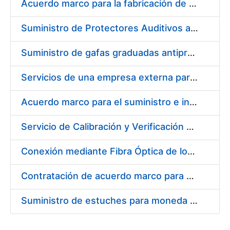
Acuerdo marco para la fabricación de piezas
Suministro de Protectores Auditivos a medida para las personas trabajadoras de los Centros de Trabajo de Madrid y Burgos
Suministro de gafas graduadas antiproyecciones para los trabajadores de la FNMT-RCM en los centros de trabajo de Madrid y Burgos
Servicios de una empresa externa para el asesoramiento y resolución de los recursos de alzada que se presentan relacionados con procesos de selección para la FNMT-RCM
Acuerdo marco para el suministro e instalación de persianas, estores y otros complementos
Servicio de Calibración y Verificación Externa de los Equipos de Medición del Servicio de Prevención de la FNMT-RCM
Conexión mediante Fibra Óptica de los Centros de Proceso de Datos (CPDs) de las sedes de la FNMT-RCM de Burgos y Madrid
Contratación de acuerdo marco para el Suministro de Material de Electricidad para la Fábrica Nacional de Moneda y Timbre-Real Casa de la Moneda en su centro de trabajo de Burgos
Suministro de estuches para moneda de 30 €