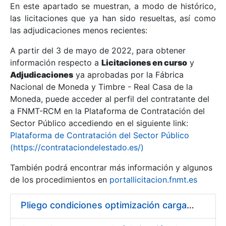
En este apartado se muestran, a modo de histórico,
las licitaciones que ya han sido resueltas, así como
Mostrar/Ocultar
las adjudicaciones menos recientes:
Mostrar/Ocultar
A partir del 3 de mayo de 2022, para obtener
información respecto a
Mostrar/Ocultar
Licitaciones en curso
y
Adjudicaciones
ya aprobadas por la Fábrica
Nacional de Moneda y Timbre - Real Casa de la
Moneda, puede acceder al perfil del contratante del
a FNMT-RCM en la Plataforma de Contratación del
Sector Público accediendo en el siguiente link:
Plataforma de Contratación del Sector Público
(https://contrataciondelestado.es/)
También podrá encontrar más información y algunos
de los procedimientos en
portallicitacion.fnmt.es
Mostrar/Ocultar
Pliego condiciones optimización cargas compras firmado