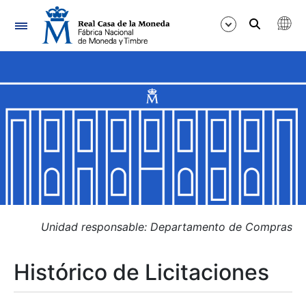
Navegación
Mostrar/Ocultar
Mostrar/Ocultar
Mostrar/Ocultar
Mostrar/Ocultar
Mostrar/Ocultar
Unidad responsable: Departamento de Compras
Histórico de Licitaciones
Mostrar/Ocultar