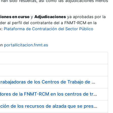
 han sido resueltas, así como las adjudicaciones menos
ciones en curso
y
Adjudicaciones
ya aprobadas por la
er al perfil del contratante del a FNMT-RCM en la
k:
Plataforma de Contratación del Sector Público
en
portallicitacion.fnmt.es
Suministro de Protectores Auditivos a medida para las personas trabajadoras de los Centros de Trabajo de Madrid y Burgos
Suministro de gafas graduadas antiproyecciones para los trabajadores de la FNMT-RCM en los centros de trabajo de Madrid y Burgos
Servicios de una empresa externa para el asesoramiento y resolución de los recursos de alzada que se presentan relacionados con procesos de selección para la FNMT-RCM