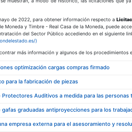
se muestran, a modo de histórico, las licitaciones que ya
 mayo de 2022, para obtener información respecto a
Licita
de Moneda y Timbre - Real Casa de la Moneda, puede acced
ratación del Sector Público accediendo en el siguiente lin
r
iondelestado.es/)
ontrar más información y algunos de los procedimientos 
iones optimización cargas compras firmado
 para la fabricación de piezas
tar