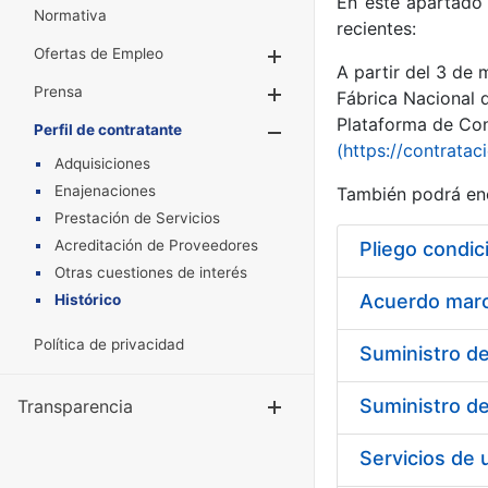
En este apartado 
Normativa
recientes:
Ofertas de Empleo
Mostrar/Ocultar
A partir del 3 de
Prensa
Mostrar/Ocultar
Fábrica Nacional 
Plataforma de Cont
Perfil de contratante
Mostrar/Oculta
(https://contratac
Adquisiciones
Enajenaciones
También podrá enc
Prestación de Servicios
Acreditación de Proveedores
Pliego condic
Otras cuestiones de interés
Acuerdo marco
Histórico
Política de privacidad
Transparencia
Mostrar/Ocul