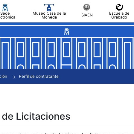
Sede
Museo Casa de la
Escuela de
SIAEN
ectrónica
Moneda
Grabado
tar
tar
tar
tar
ción
Perfil de contratante
tar
 de Licitaciones