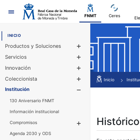
Navegación
FNMT
Ceres
El
INICIO
Productos y Soluciones
Mostrar/Ocul
Servicios
Mostrar/Ocul
Innovación
Mostrar/Ocul
Coleccionista
Mostrar/Ocul
Inicio
Institu
Institución
Mostrar/Ocul
130 Aniversario FNMT
Información institucional
Histórico
Compromisos
Mostrar/Ocultar
Agenda 2030 y ODS