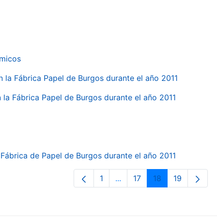
ímicos
en la Fábrica Papel de Burgos durante el año 2011
en la Fábrica Papel de Burgos durante el año 2011
la Fábrica de Papel de Burgos durante el año 2011
1
...
17
18
19
Página
Páginas intermedias Use T
Página
Página
Página