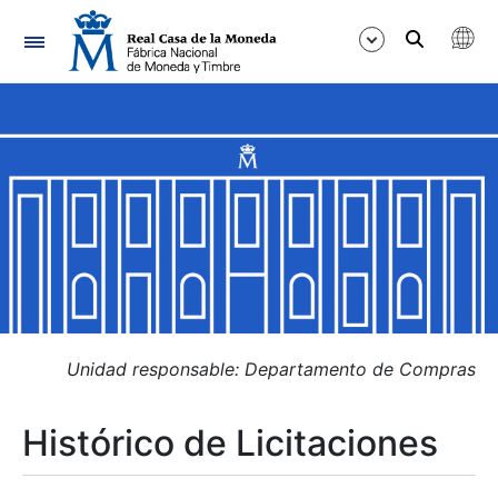
Navegación
Mostrar/Ocultar
Mostrar/Ocultar
Mostrar/Ocultar
Mostrar/Ocultar
Mostrar/Ocultar
Unidad responsable: Departamento de Compras
Histórico de Licitaciones
Mostrar/Ocultar