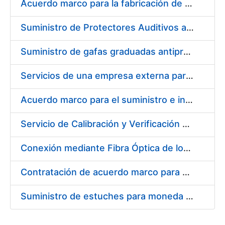
Acuerdo marco para la fabricación de piezas
Suministro de Protectores Auditivos a medida para las personas trabajadoras de los Centros de Trabajo de Madrid y Burgos
Suministro de gafas graduadas antiproyecciones para los trabajadores de la FNMT-RCM en los centros de trabajo de Madrid y Burgos
Servicios de una empresa externa para el asesoramiento y resolución de los recursos de alzada que se presentan relacionados con procesos de selección para la FNMT-RCM
Acuerdo marco para el suministro e instalación de persianas, estores y otros complementos
Servicio de Calibración y Verificación Externa de los Equipos de Medición del Servicio de Prevención de la FNMT-RCM
Conexión mediante Fibra Óptica de los Centros de Proceso de Datos (CPDs) de las sedes de la FNMT-RCM de Burgos y Madrid
Contratación de acuerdo marco para el Suministro de Material de Electricidad para la Fábrica Nacional de Moneda y Timbre-Real Casa de la Moneda en su centro de trabajo de Burgos
Suministro de estuches para moneda de 30 €