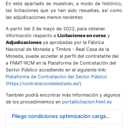
En este apartado se muestran, a modo de histórico,
las licitaciones que ya han sido resueltas, así como
Mostrar/Ocultar
las adjudicaciones menos recientes:
Mostrar/Ocultar
A partir del 3 de mayo de 2022, para obtener
información respecto a
Mostrar/Ocultar
Licitaciones en curso
y
Adjudicaciones
ya aprobadas por la Fábrica
Nacional de Moneda y Timbre - Real Casa de la
Moneda, puede acceder al perfil del contratante del
a FNMT-RCM en la Plataforma de Contratación del
Sector Público accediendo en el siguiente link:
Plataforma de Contratación del Sector Público
(https://contrataciondelestado.es/)
También podrá encontrar más información y algunos
de los procedimientos en
portallicitacion.fnmt.es
Mostrar/Ocultar
Pliego condiciones optimización cargas compras firmado