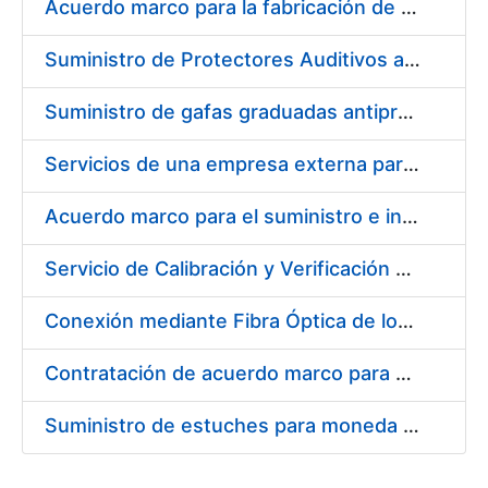
Acuerdo marco para la fabricación de piezas
Suministro de Protectores Auditivos a medida para las personas trabajadoras de los Centros de Trabajo de Madrid y Burgos
Suministro de gafas graduadas antiproyecciones para los trabajadores de la FNMT-RCM en los centros de trabajo de Madrid y Burgos
Servicios de una empresa externa para el asesoramiento y resolución de los recursos de alzada que se presentan relacionados con procesos de selección para la FNMT-RCM
Acuerdo marco para el suministro e instalación de persianas, estores y otros complementos
Servicio de Calibración y Verificación Externa de los Equipos de Medición del Servicio de Prevención de la FNMT-RCM
Conexión mediante Fibra Óptica de los Centros de Proceso de Datos (CPDs) de las sedes de la FNMT-RCM de Burgos y Madrid
Contratación de acuerdo marco para el Suministro de Material de Electricidad para la Fábrica Nacional de Moneda y Timbre-Real Casa de la Moneda en su centro de trabajo de Burgos
Suministro de estuches para moneda de 30 €