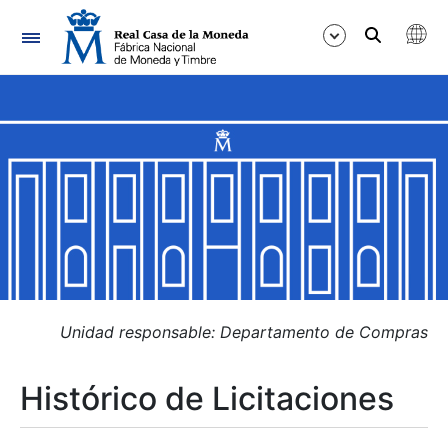
Navegación
Mostrar/Ocultar
Mostrar/Ocultar
Mostrar/Ocultar
Mostrar/Ocultar
Mostrar/Ocultar
Unidad responsable: Departamento de Compras
Histórico de Licitaciones
Mostrar/Ocultar