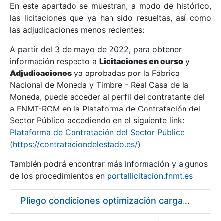
En este apartado se muestran, a modo de histórico,
las licitaciones que ya han sido resueltas, así como
Mostrar/Ocultar
las adjudicaciones menos recientes:
Mostrar/Ocultar
A partir del 3 de mayo de 2022, para obtener
información respecto a
Mostrar/Ocultar
Licitaciones en curso
y
Adjudicaciones
ya aprobadas por la Fábrica
Nacional de Moneda y Timbre - Real Casa de la
Moneda, puede acceder al perfil del contratante del
a FNMT-RCM en la Plataforma de Contratación del
Sector Público accediendo en el siguiente link:
Plataforma de Contratación del Sector Público
(https://contrataciondelestado.es/)
También podrá encontrar más información y algunos
de los procedimientos en
portallicitacion.fnmt.es
Mostrar/Ocultar
Pliego condiciones optimización cargas compras firmado