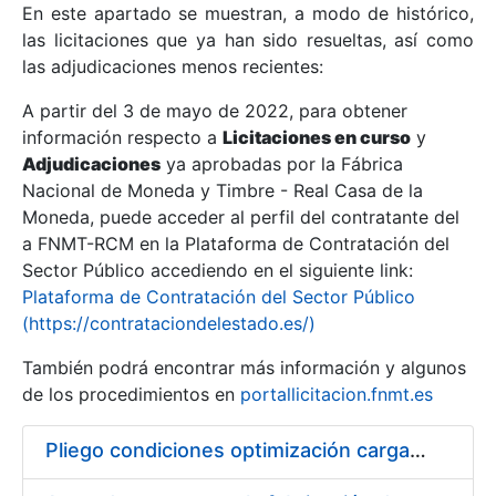
En este apartado se muestran, a modo de histórico,
las licitaciones que ya han sido resueltas, así como
Mostrar/Ocultar
las adjudicaciones menos recientes:
Mostrar/Ocultar
A partir del 3 de mayo de 2022, para obtener
información respecto a
Mostrar/Ocultar
Licitaciones en curso
y
Adjudicaciones
ya aprobadas por la Fábrica
Nacional de Moneda y Timbre - Real Casa de la
Moneda, puede acceder al perfil del contratante del
a FNMT-RCM en la Plataforma de Contratación del
Sector Público accediendo en el siguiente link:
Plataforma de Contratación del Sector Público
(https://contrataciondelestado.es/)
También podrá encontrar más información y algunos
de los procedimientos en
portallicitacion.fnmt.es
Mostrar/Ocultar
Pliego condiciones optimización cargas compras firmado