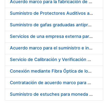
Acuerdo marco para la fabricación de piezas
Suministro de Protectores Auditivos a medida para las personas trabajadoras de los Centros de Trabajo de Madrid y Burgos
Suministro de gafas graduadas antiproyecciones para los trabajadores de la FNMT-RCM en los centros de trabajo de Madrid y Burgos
Servicios de una empresa externa para el asesoramiento y resolución de los recursos de alzada que se presentan relacionados con procesos de selección para la FNMT-RCM
Acuerdo marco para el suministro e instalación de persianas, estores y otros complementos
Servicio de Calibración y Verificación Externa de los Equipos de Medición del Servicio de Prevención de la FNMT-RCM
Conexión mediante Fibra Óptica de los Centros de Proceso de Datos (CPDs) de las sedes de la FNMT-RCM de Burgos y Madrid
Contratación de acuerdo marco para el Suministro de Material de Electricidad para la Fábrica Nacional de Moneda y Timbre-Real Casa de la Moneda en su centro de trabajo de Burgos
Suministro de estuches para moneda de 30 €