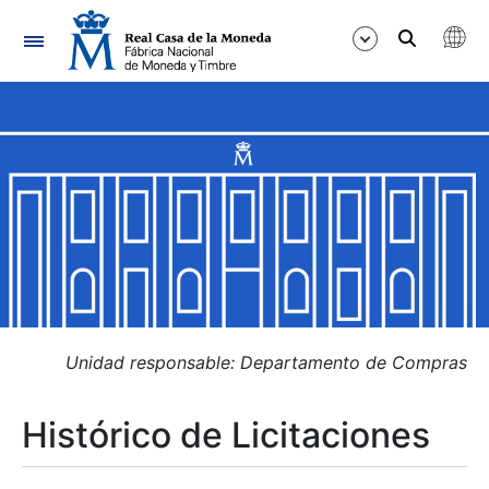
Navegación
Mostrar/Ocultar
Mostrar/Ocultar
Mostrar/Ocultar
Mostrar/Ocultar
Mostrar/Ocultar
Unidad responsable: Departamento de Compras
Histórico de Licitaciones
Mostrar/Ocultar